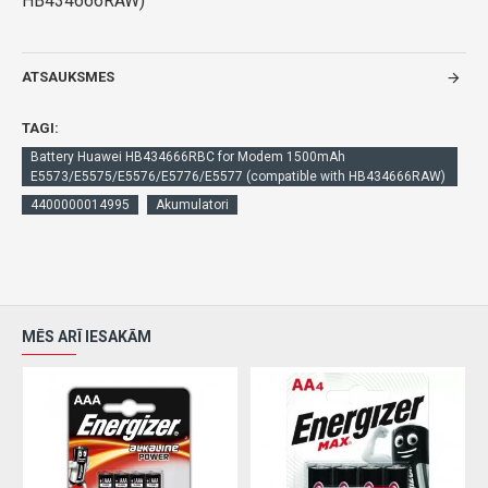
HB434666RAW)
ATSAUKSMES
TAGI:
Battery Huawei HB434666RBC for Modem 1500mAh
E5573/E5575/E5576/E5776/E5577 (compatible with HB434666RAW)
4400000014995
Akumulatori
MĒS ARĪ IESAKĀM