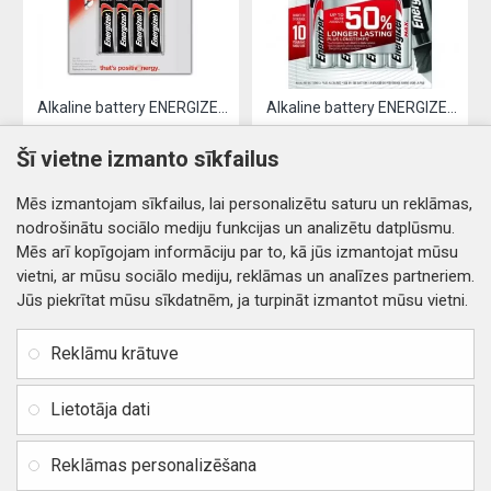
Alkaline battery ENERGIZER LR03 / AAA (4pcs)
Alkaline battery ENERGIZER LR06 / AA (4pcs)
2.61€
3.19€
Šī vietne izmanto sīkfailus
Nopirkt
Nopirkt
Mēs izmantojam sīkfailus, lai personalizētu saturu un reklāmas,
nodrošinātu sociālo mediju funkcijas un analizētu datplūsmu.
Mēs arī kopīgojam informāciju par to, kā jūs izmantojat mūsu
vietni, ar mūsu sociālo mediju, reklāmas un analīzes partneriem.
Jūs piekrītat mūsu sīkdatnēm, ja turpināt izmantot mūsu vietni.
INFORMĀCIJA
Rekvizīti
SIA RITONE
Reklāmu krātuve
Kontakti
Jur. adrese: Zasulauka iela
Distances līgums
32 - 7, Rīga, Latvija
Lietotāja dati
Reģ. Nr. 40103717618,
Privātuma politika
PVN: LV40103717618
Reklāmas personalizēšana
Preču un naudas atgriešana
Banka: SWEDBANK