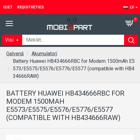
IEIET
REĢISTRĒTIES
LV
0
Visi
Galvenā
Akumulatori
Battery Huawei HB434666RBC for Modem 1500mAh E5
573/E5575/E5576/E5776/E5577 (compatible with HB4
34666RAW)
BATTERY HUAWEI HB434666RBC FOR
MODEM 1500MAH
E5573/E5575/E5576/E5776/E5577
(COMPATIBLE WITH HB434666RAW)