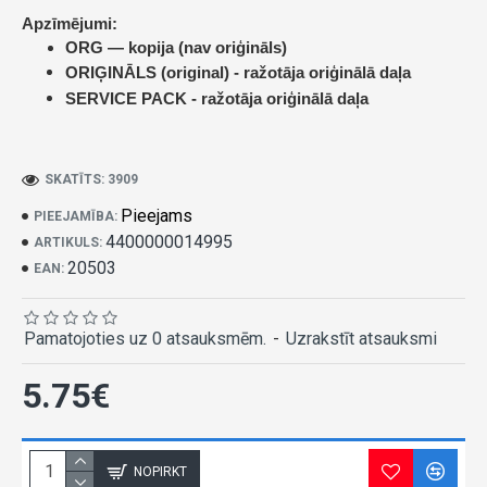
Apzīmējumi:
ORG — kopija (nav oriģināls)
ORIĢINĀLS (original) -
ražotāja oriģinālā daļa
SERVICE PACK -
ražotāja oriģinālā daļa
SKATĪTS: 3909
Pieejams
PIEEJAMĪBA:
4400000014995
ARTIKULS:
20503
EAN:
Pamatojoties uz 0 atsauksmēm.
-
Uzrakstīt atsauksmi
5.75€
NOPIRKT