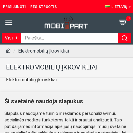
PRISIJUNGTI
REGISTRUOTIS
LIETUVIŲ
0
Visi
Elektromobilių įkrovikliai
ELEKTROMOBILIŲ ĮKROVIKLIAI
Elektromobilių įkrovikliai
Šioje kategorijoje prekių nėra.
Ši svetainė naudoja slapukus
Slapukus naudojame turinio ir reklamos personalizavimui,
TĘSTI
socialinės medijos funkcijoms teikti ir srautui analizuoti. Taip
pat dalijamės informacija apie jūsų naudojimąsi mūsų svetaine