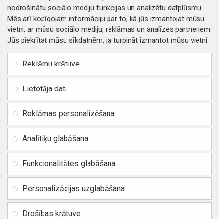
nodrošinātu sociālo mediju funkcijas un analizētu datplūsmu.
Mēs arī kopīgojam informāciju par to, kā jūs izmantojat mūsu
vietni, ar mūsu sociālo mediju, reklāmas un analīzes partneriem.
Jūs piekrītat mūsu sīkdatnēm, ja turpināt izmantot mūsu vietni.
INFORMĀCIJA
Rekvizīti
SIA RITONE
Reklāmu krātuve
Kontakti
Jur. adrese: Zasulauka iela
Distances līgums
32 - 7, Rīga, Latvija
Lietotāja dati
Reģ. Nr. 40103717618,
Privātuma politika
PVN: LV40103717618
Reklāmas personalizēšana
Preču un naudas atgriešana
Banka: SWEDBANK
IBAN:
Piegādes un apmaksa
Analītiķu glabāšana
LV42HABA0551037523711
Vietnes karte
BIC / SWIFT: HABALV22
Funkcionalitātes glabāšana
TEl.: +371 20219155
E-pasts:
info@mobipart.eu
Personalizācijas uzglabāšana
Autortiesības © 2021, MOBIPART.EU, Visas tiesības aizsargātas
Drošības krātuve