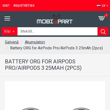
IEIET
REĢISTRĒTIES
LV
0
Visi
Galvenā
Akumulatori
Battery ORG for AirPods Pro/AirPods 3 25mAh (2pcs)
BATTERY ORG FOR AIRPODS
PRO/AIRPODS 3 25MAH (2PCS)