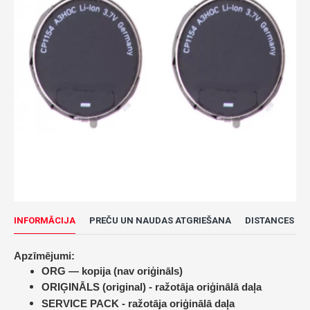
INFORMĀCIJA
PREČU UN NAUDAS ATGRIEŠANA
DISTANCES LĪ
Apzīmējumi:
ORG — kopija (nav oriģināls)
ORIĢINĀLS (original) -
ražotāja oriģinālā daļa
SERVICE PACK -
ražotāja oriģinālā daļa