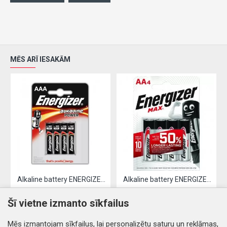
MĒS ARĪ IESAKĀM
Alkaline battery ENERGIZER LR03 / AAA (4pcs)
Alkaline battery ENERGIZER LR06 / AA (4pcs)
2.61€
3.19€
Šī vietne izmanto sīkfailus
Nopirkt
Nopirkt
Mēs izmantojam sīkfailus, lai personalizētu saturu un reklāmas,