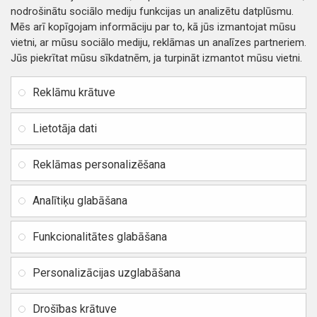
nodrošinātu sociālo mediju funkcijas un analizētu datplūsmu.
Mēs arī kopīgojam informāciju par to, kā jūs izmantojat mūsu
vietni, ar mūsu sociālo mediju, reklāmas un analīzes partneriem.
Jūs piekrītat mūsu sīkdatnēm, ja turpināt izmantot mūsu vietni.
INFORMĀCIJA
Rekvizīti
SIA RITONE
Reklāmu krātuve
Kontakti
Jur. adrese: Zasulauka iela
Distances līgums
32 - 7, Rīga, Latvija
Lietotāja dati
Reģ. Nr. 40103717618,
Privātuma politika
PVN: LV40103717618
Reklāmas personalizēšana
Preču un naudas atgriešana
Banka: SWEDBANK
IBAN:
Piegādes un apmaksa
Analītiķu glabāšana
LV42HABA0551037523711
Vietnes karte
BIC / SWIFT: HABALV22
Funkcionalitātes glabāšana
TEl.: +371 20219155
E-pasts:
info@mobipart.eu
Personalizācijas uzglabāšana
Autortiesības © 2021, MOBIPART.EU, Visas tiesības aizsargātas
Drošības krātuve