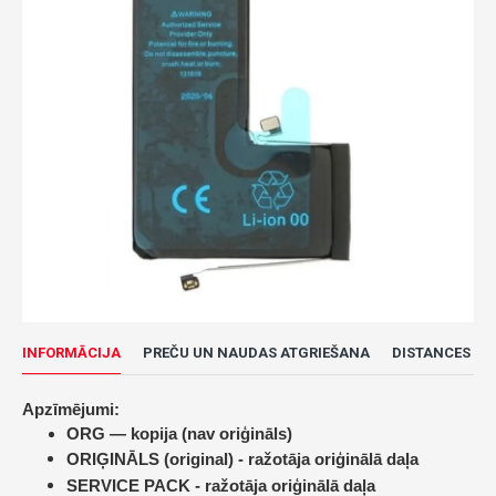
INFORMĀCIJA
PREČU UN NAUDAS ATGRIEŠANA
DISTANCES LĪ
Apzīmējumi:
ORG — kopija (nav oriģināls)
ORIĢINĀLS (original) -
ražotāja oriģinālā daļa
SERVICE PACK -
ražotāja oriģinālā daļa