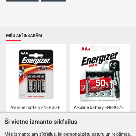
MĒS ARĪ IESAKĀM
Alkaline battery ENERGIZER LR03 / AAA (4pcs)
Alkaline battery ENERGIZER LR06 / AA (4pcs)
2.61€
3.19€
Šī vietne izmanto sīkfailus
Nopirkt
Nopirkt
Mēs izmantojam sīkfailus, lai personalizētu saturu un reklāmas,