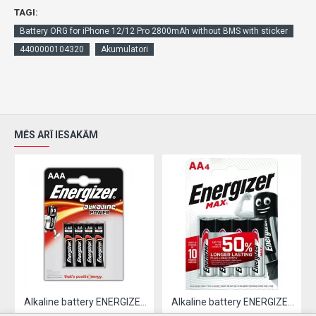
TAGI:
Battery ORG for iPhone 12/12 Pro 2800mAh without BMS with sticker
4400000104320
Akumulatori
MĒS ARĪ IESAKĀM
Alkaline battery ENERGIZER LR03 / AAA (4pcs)
Alkaline battery ENERGIZER LR06 / AA (4pcs)