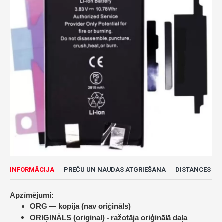
INFORMĀCIJA
PREČU UN NAUDAS ATGRIEŠANA
DISTANCES LĪ
Apzīmējumi:
ORG — kopija (nav oriģināls)
ORIĢINĀLS (original) -
ražotāja oriģinālā daļa