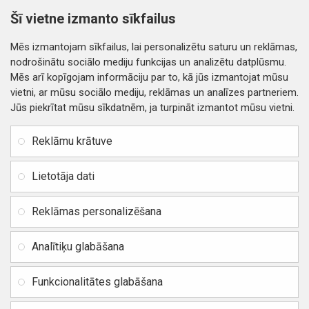
2.61€
3.19€
Šī vietne izmanto sīkfailus
Nopirkt
Nopirkt
Mēs izmantojam sīkfailus, lai personalizētu saturu un reklāmas,
nodrošinātu sociālo mediju funkcijas un analizētu datplūsmu.
Mēs arī kopīgojam informāciju par to, kā jūs izmantojat mūsu
vietni, ar mūsu sociālo mediju, reklāmas un analīzes partneriem.
Jūs piekrītat mūsu sīkdatnēm, ja turpināt izmantot mūsu vietni.
INFORMĀCIJA
Rekvizīti
SIA RITONE
Reklāmu krātuve
Kontakti
Jur. adrese: Zasulauka iela
Distances līgums
32 - 7, Rīga, Latvija
Lietotāja dati
Reģ. Nr. 40103717618,
Privātuma politika
PVN: LV40103717618
Reklāmas personalizēšana
Preču un naudas atgriešana
Banka: SWEDBANK
IBAN:
Piegādes un apmaksa
Analītiķu glabāšana
LV42HABA0551037523711
Vietnes karte
BIC / SWIFT: HABALV22
Funkcionalitātes glabāšana
TEl.: +371 20219155
E-pasts:
info@mobipart.eu