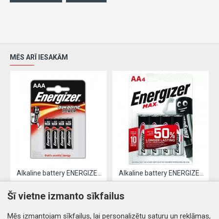
MĒS ARĪ IESAKĀM
Alkaline battery ENERGIZER LR03 / AAA (4pcs)
Alkaline battery ENERGIZER LR06 / AA (4pcs)
2.61€
3.19€
Šī vietne izmanto sīkfailus
Nopirkt
Nopirkt
Mēs izmantojam sīkfailus, lai personalizētu saturu un reklāmas,