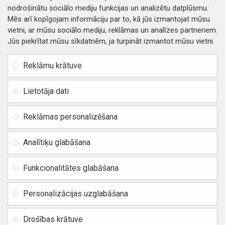
nodrošinātu sociālo mediju funkcijas un analizētu datplūsmu.
Mēs arī kopīgojam informāciju par to, kā jūs izmantojat mūsu
vietni, ar mūsu sociālo mediju, reklāmas un analīzes partneriem.
Jūs piekrītat mūsu sīkdatnēm, ja turpināt izmantot mūsu vietni.
INFORMĀCIJA
Rekvizīti
SIA RITONE
Reklāmu krātuve
Kontakti
Jur. adrese: Zasulauka iela
Distances līgums
32 - 7, Rīga, Latvija
Lietotāja dati
Reģ. Nr. 40103717618,
Privātuma politika
PVN: LV40103717618
Reklāmas personalizēšana
Preču un naudas atgriešana
Banka: SWEDBANK
IBAN:
Piegādes un apmaksa
Analītiķu glabāšana
LV42HABA0551037523711
Vietnes karte
BIC / SWIFT: HABALV22
Funkcionalitātes glabāšana
TEl.: +371 20219155
E-pasts:
info@mobipart.eu
Personalizācijas uzglabāšana
Autortiesības © 2021, MOBIPART.EU, Visas tiesības aizsargātas
Drošības krātuve