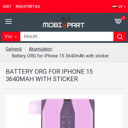
IEIET
REĢISTRĒTIES
LV
0
Visi
Galvenā
Akumulatori
Battery ORG for iPhone 15 3640mAh with sticker
BATTERY ORG FOR IPHONE 15
3640MAH WITH STICKER