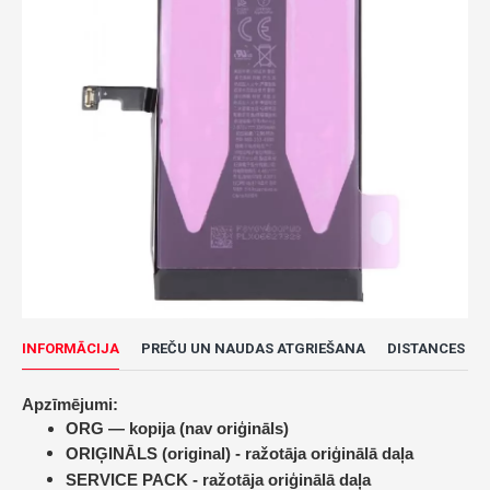
INFORMĀCIJA
PREČU UN NAUDAS ATGRIEŠANA
DISTANCES LĪ
Apzīmējumi:
ORG — kopija (nav oriģināls)
ORIĢINĀLS (original) -
ražotāja oriģinālā daļa
SERVICE PACK -
ražotāja oriģinālā daļa