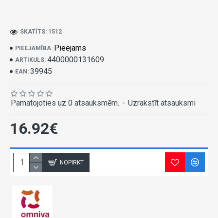
SKATĪTS: 1512
Pieejams
PIEEJAMĪBA:
4400000131609
ARTIKULS:
39945
EAN:
Pamatojoties uz 0 atsauksmēm.
-
Uzrakstīt atsauksmi
16.92€
NOPIRKT