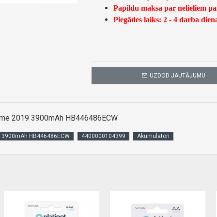
Papildu maksa par nelieliem p
Piegādes laiks: 2 - 4 darba dien
UZDOD JAUTĀJUMU
 Prime 2019 3900mAh HB446486ECW
019 3900mAh HB446486ECW
4400000104399
Akumulatori