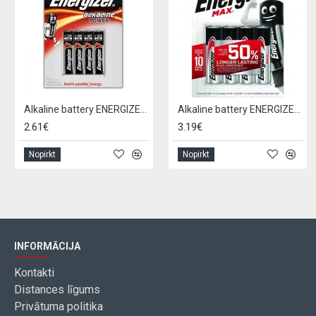
Alkaline battery ENERGIZER LR03 / AAA (4pcs)
Alkaline battery ENERGIZER LR06 / AA (4pcs)
2.61€
3.19€
Nopirkt
Nopirkt
INFORMĀCIJA
Kontakti
Distances līgums
Privātuma politika