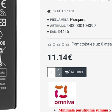
SKATĪTS: 1900
Pieejams
PIEEJAMĪBA:
4400000104399
ARTIKULS:
34425
EAN:
Pamatojoties uz 0 ats
11.14€
NOPIRKT
Minimālā pasūtījuma summa 