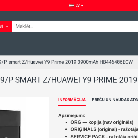
LV
si
019/P smart Z/Huawei Y9 Prime 2019 3900mAh HB446486ECW
19/P SMART Z/HUAWEI Y9 PRIME 20
INFORMĀCIJA
PREČU UN NAUDAS ATG
Apzīmējumi:
ORG — kopija (nav oriģināls)
ORIĢINĀLS (original) -
ražotāja
SERVICE PACK -
ražotāja oriģi