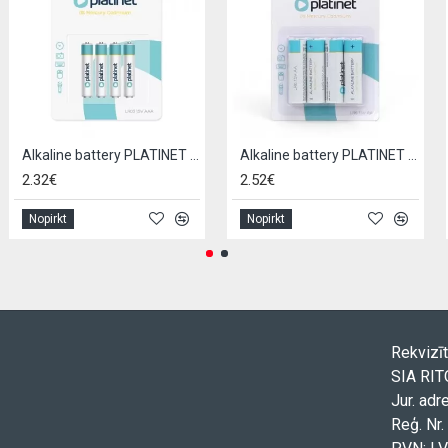
Alkaline battery PLATINET LR03 / AAA (4pcs)
Alkaline battery PLATINET LR6 / AA (4pcs)
2.32€
2.52€
Nopirkt
Nopirkt
Rekvizīt
SIA RI
Jur. adr
Reģ. Nr