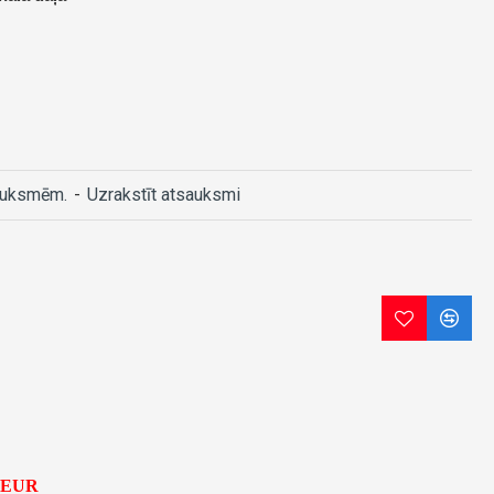
auksmēm.
-
Uzrakstīt atsauksmi
5 EUR