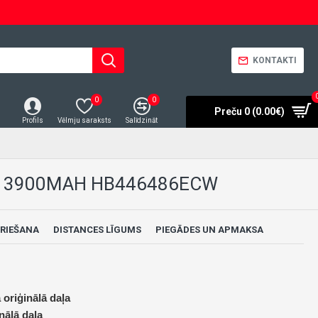
KONTAKTI
0
0
Preču 0 (0.00€)
Profils
Vēlmju saraksts
Salīdzināt
19 3900MAH HB446486ECW
RIEŠANA
DISTANCES LĪGUMS
PIEGĀDES UN APMAKSA
 oriģinālā daļa
nālā daļa