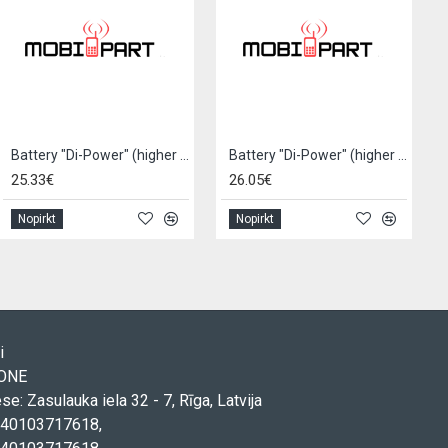
Battery "Di-Power" (higher capacity) for iPhone 11 Pro 3380mAh
Battery "Di-Power" (higher capacity) for iPhone 11 Pro Max 4450mAh
25.33€
26.05€
Nopirkt
Nopirkt
i
TONE
ese: Zasulauka iela 32 - 7, Rīga, Latvija
. 40103717618,