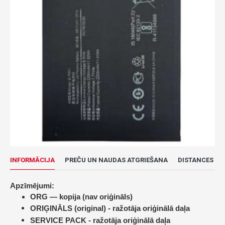
INFORMĀCIJA
PREČU UN NAUDAS ATGRIEŠANA
DISTANCES LĪ
Apzīmējumi:
ORG — kopija (nav oriģināls)
ORIĢINĀLS (original) -
ražotāja oriģinālā daļa
SERVICE PACK -
ražotāja oriģinālā daļa