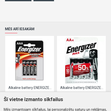
MĒS ARĪ IESAKĀM
Alkaline battery ENERGIZER LR03 / AAA (4pcs)
Alkaline battery ENERGIZER LR06 / AA (4pcs)
2.61€
3.19€
Šī vietne izmanto sīkfailus
Nopirkt
Nopirkt
Mēs izmantojam sīkfailus, lai personalizētu saturu un reklāmas,