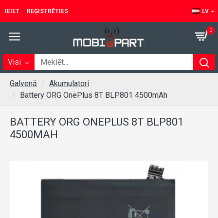
IEIET
REĢISTRĒTIES
LV
0
Visi
Galvenā
Akumulatori
Battery ORG OnePlus 8T BLP801 4500mAh
BATTERY ORG ONEPLUS 8T BLP801
4500MAH