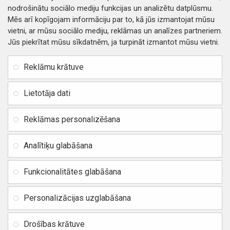
nodrošinātu sociālo mediju funkcijas un analizētu datplūsmu.
Mēs arī kopīgojam informāciju par to, kā jūs izmantojat mūsu
vietni, ar mūsu sociālo mediju, reklāmas un analīzes partneriem.
Jūs piekrītat mūsu sīkdatnēm, ja turpināt izmantot mūsu vietni.
INFORMĀCIJA
Rekvizīti
SIA RITONE
Reklāmu krātuve
Kontakti
Jur. adrese: Zasulauka iela
Distances līgums
32 - 7, Rīga, Latvija
Lietotāja dati
Reģ. Nr. 40103717618,
Privātuma politika
PVN: LV40103717618
Reklāmas personalizēšana
Preču un naudas atgriešana
Banka: SWEDBANK
IBAN:
Piegādes un apmaksa
Analītiķu glabāšana
LV42HABA0551037523711
Vietnes karte
BIC / SWIFT: HABALV22
Funkcionalitātes glabāšana
TEl.: +371 20219155
E-pasts:
info@mobipart.eu
Personalizācijas uzglabāšana
Autortiesības © 2021, MOBIPART.EU, Visas tiesības aizsargātas
Drošības krātuve