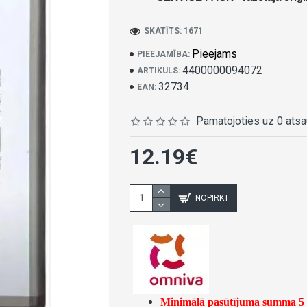
SKATĪTS: 1671
Pieejams
PIEEJAMĪBA:
4400000094072
ARTIKULS:
32734
EAN:
Pamatojoties uz 0 ats
12.19€
NOPIRKT
Minimālā pasūtījuma summa 