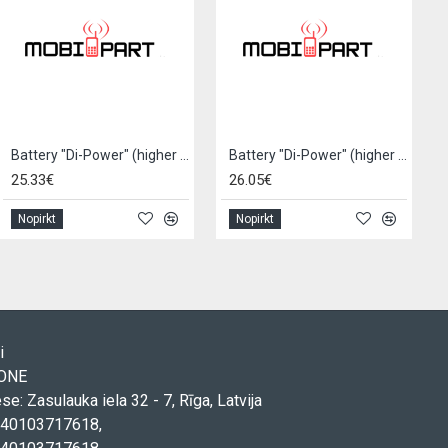
Battery "Di-Power" (higher capacity) for iPhone 11 Pro 3380mAh
Battery "Di-Power" (higher capacity) for iPhone 11 Pro Max 4450mAh
25.33€
26.05€
Nopirkt
Nopirkt
i
TONE
ese: Zasulauka iela 32 - 7, Rīga, Latvija
. 40103717618,