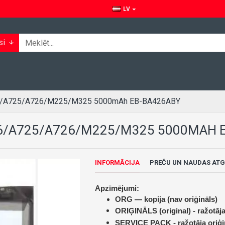
LV
si
26/A725/A726/M225/M325 5000mAh EB-BA426ABY
6/A725/A726/M225/M325 5000MAH 
INFORMĀCIJA
PREČU UN NAUDAS ATG
Apzīmējumi:
ORG — kopija (nav oriģināls)
ORIĢINĀLS (original) -
ražotāja
SERVICE PACK -
ražotāja oriģi