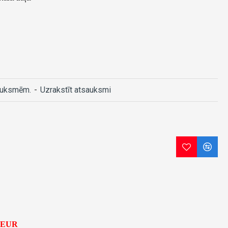
auksmēm.
-
Uzrakstīt atsauksmi
5 EUR