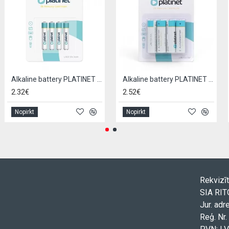
Alkaline battery PLATINET LR03 / AAA (4pcs)
Alkaline battery PLATINET LR6 / AA (4pcs)
2.32€
2.52€
Nopirkt
Nopirkt
Rekvizīt
SIA RI
Jur. adr
Reģ. Nr