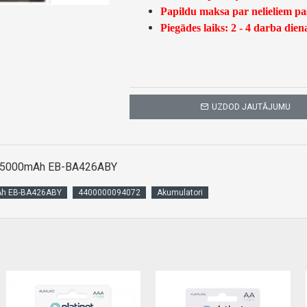
Papildu maksa par nelieliem p
Piegādes laiks: 2 - 4 darba dien
UZDOD JAUTĀJUMU
 5000mAh EB-BA426ABY
Ah EB-BA426ABY
4400000094072
Akumulatori