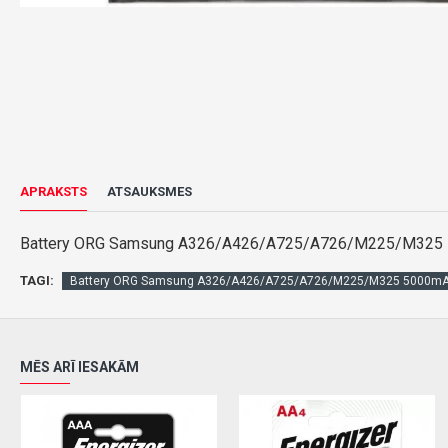
APRAKSTS
ATSAUKSMES
Battery ORG Samsung A326/A426/A725/A726/M225/M325
TAGI:
Battery ORG Samsung A326/A426/A725/A726/M225/M325 5000m
MĒS ARĪ IESAKĀM