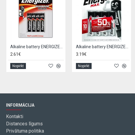
Alkaline battery ENERGIZER LR03 / AAA (4pcs)
Alkaline battery ENERGIZER LR06 / AA (4pcs)
2.61€
3.19€
Nopirkt
Nopirkt
INFORMĀCIJA
Kontakti
Distances līgums
Privātuma politika