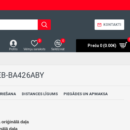
KONTAKTI
0
0
Preču 0 (0.00€)
Profils
Vēlmju saraksts
Salīdzināt
EB-BA426ABY
RIEŠANA
DISTANCES LĪGUMS
PIEGĀDES UN APMAKSA
 oriģinālā daļa
nālā daļa