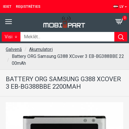
IEIET
REĢISTRĒTIES
LV
0
Visi
Galvenā
Akumulatori
Battery ORG Samsung G388 XCover 3 EB-BG388BBE 22
00mAh
BATTERY ORG SAMSUNG G388 XCOVER
3 EB-BG388BBE 2200MAH