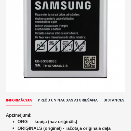
INFORMĀCIJA
PREČU UN NAUDAS ATGRIEŠANA
DISTANCES LĪ
Apzīmējumi:
ORG — kopija (nav oriģināls)
ORIĢINĀLS (original) -
ražotāja oriģinālā daļa