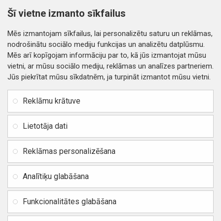
2.61€
3.19€
Šī vietne izmanto sīkfailus
Nopirkt
Nopirkt
Mēs izmantojam sīkfailus, lai personalizētu saturu un reklāmas,
nodrošinātu sociālo mediju funkcijas un analizētu datplūsmu.
Mēs arī kopīgojam informāciju par to, kā jūs izmantojat mūsu
vietni, ar mūsu sociālo mediju, reklāmas un analīzes partneriem.
Jūs piekrītat mūsu sīkdatnēm, ja turpināt izmantot mūsu vietni.
INFORMĀCIJA
Rekvizīti
SIA RITONE
Reklāmu krātuve
Kontakti
Jur. adrese: Zasulauka iela
Distances līgums
32 - 7, Rīga, Latvija
Lietotāja dati
Reģ. Nr. 40103717618,
Privātuma politika
PVN: LV40103717618
Reklāmas personalizēšana
Preču un naudas atgriešana
Banka: SWEDBANK
IBAN:
Piegādes un apmaksa
Analītiķu glabāšana
LV42HABA0551037523711
Vietnes karte
BIC / SWIFT: HABALV22
Funkcionalitātes glabāšana
TEl.: +371 20219155
E-pasts:
info@mobipart.eu