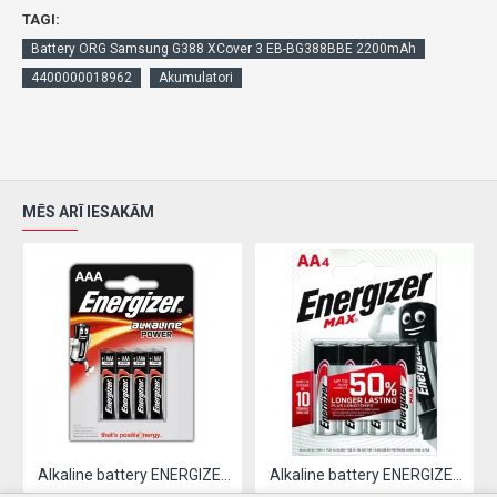
TAGI:
Battery ORG Samsung G388 XCover 3 EB-BG388BBE 2200mAh
4400000018962
Akumulatori
MĒS ARĪ IESAKĀM
Alkaline battery ENERGIZER LR03 / AAA (4pcs)
Alkaline battery ENERGIZER LR06 / AA (4pcs)