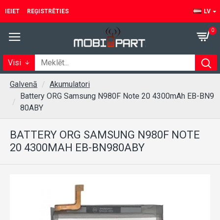
IEIET
REĢISTRĒTIES
LV
0
Visi
Galvenā
Akumulatori
Battery ORG Samsung N980F Note 20 4300mAh EB-BN9
80ABY
BATTERY ORG SAMSUNG N980F NOTE
20 4300MAH EB-BN980ABY