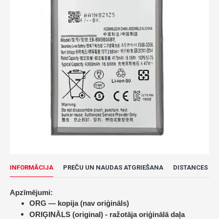
INFORMĀCIJA
PREČU UN NAUDAS ATGRIEŠANA
DISTANCES LĪ
Apzīmējumi:
ORG — kopija (nav oriģināls)
ORIĢINĀLS (original) -
ražotāja oriģinālā daļa