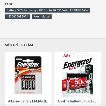
TAGI:
Battery ORG Samsung N980F Note 20 4300mAh EB-BN980ABY
4400000085971
Akumulatori
MĒS ARĪ IESAKĀM
Alkaline battery ENERGIZER LR03 / AAA (4pcs)
Alkaline battery ENERGIZER LR06 / AA (4pcs)