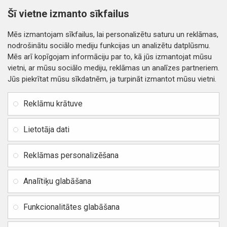
2.61€
3.19€
Šī vietne izmanto sīkfailus
Nopirkt
Nopirkt
Mēs izmantojam sīkfailus, lai personalizētu saturu un reklāmas,
nodrošinātu sociālo mediju funkcijas un analizētu datplūsmu.
Mēs arī kopīgojam informāciju par to, kā jūs izmantojat mūsu
vietni, ar mūsu sociālo mediju, reklāmas un analīzes partneriem.
Jūs piekrītat mūsu sīkdatnēm, ja turpināt izmantot mūsu vietni.
INFORMĀCIJA
Rekvizīti
SIA RITONE
Reklāmu krātuve
Kontakti
Jur. adrese: Zasulauka iela
Distances līgums
32 - 7, Rīga, Latvija
Lietotāja dati
Reģ. Nr. 40103717618,
Privātuma politika
PVN: LV40103717618
Reklāmas personalizēšana
Preču un naudas atgriešana
Banka: SWEDBANK
IBAN:
Piegādes un apmaksa
Analītiķu glabāšana
LV42HABA0551037523711
Vietnes karte
BIC / SWIFT: HABALV22
Funkcionalitātes glabāšana
TEl.: +371 20219155
E-pasts:
info@mobipart.eu