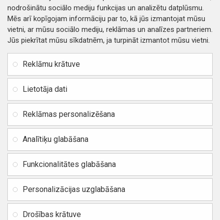
nodrošinātu sociālo mediju funkcijas un analizētu datplūsmu.
Mēs arī kopīgojam informāciju par to, kā jūs izmantojat mūsu
vietni, ar mūsu sociālo mediju, reklāmas un analīzes partneriem.
Jūs piekrītat mūsu sīkdatnēm, ja turpināt izmantot mūsu vietni.
INFORMĀCIJA
Rekvizīti
SIA RITONE
Reklāmu krātuve
Kontakti
Jur. adrese: Zasulauka iela
Distances līgums
32 - 7, Rīga, Latvija
Lietotāja dati
Reģ. Nr. 40103717618,
Privātuma politika
PVN: LV40103717618
Reklāmas personalizēšana
Preču un naudas atgriešana
Banka: SWEDBANK
IBAN:
Piegādes un apmaksa
Analītiķu glabāšana
LV42HABA0551037523711
Vietnes karte
BIC / SWIFT: HABALV22
Funkcionalitātes glabāšana
TEl.: +371 20219155
E-pasts:
info@mobipart.eu
Personalizācijas uzglabāšana
Autortiesības © 2021, MOBIPART.EU, Visas tiesības aizsargātas
Drošības krātuve