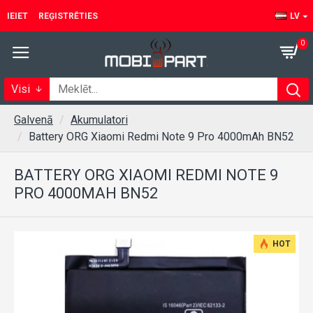
IEIET
REĢISTRĒTIES
LV
0
Visi
Galvenā
Akumulatori
Battery ORG Xiaomi Redmi Note 9 Pro 4000mAh BN52
BATTERY ORG XIAOMI REDMI NOTE 9
PRO 4000MAH BN52
HOT