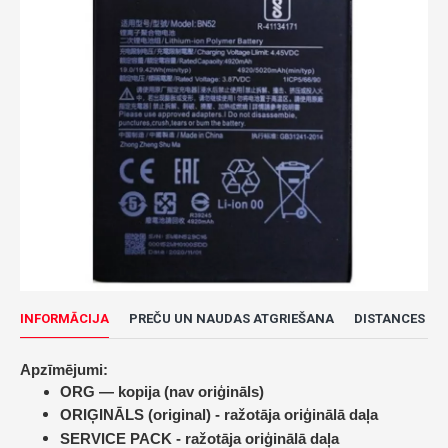
INFORMĀCIJA
PREČU UN NAUDAS ATGRIEŠANA
DISTANCES LĪ
Apzīmējumi:
ORG — kopija (nav oriģināls)
ORIĢINĀLS (original) -
ražotāja oriģinālā daļa
SERVICE PACK -
ražotāja oriģinālā daļa