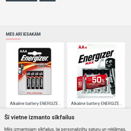
MĒS ARĪ IESAKĀM
Alkaline battery ENERGIZER LR03 / AAA (4pcs)
Alkaline battery ENERGIZER LR06 / AA (4pcs)
2.61€
3.19€
Šī vietne izmanto sīkfailus
Nopirkt
Nopirkt
Mēs izmantojam sīkfailus, lai personalizētu saturu un reklāmas,