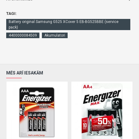
TAGI:
Battery original Samsung G525 XCover 5 EB-BG525BBE (service
pack)
4400000084509
Akumulatori
MĒS ARĪ IESAKĀM