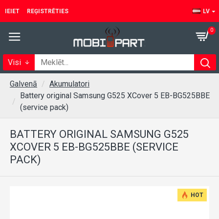
IEIET
REĢISTRĒTIES
LV
0
Visi
Galvenā
Akumulatori
Battery original Samsung G525 XCover 5 EB-BG525BBE
(service pack)
BATTERY ORIGINAL SAMSUNG G525
XCOVER 5 EB-BG525BBE (SERVICE
PACK)
HOT