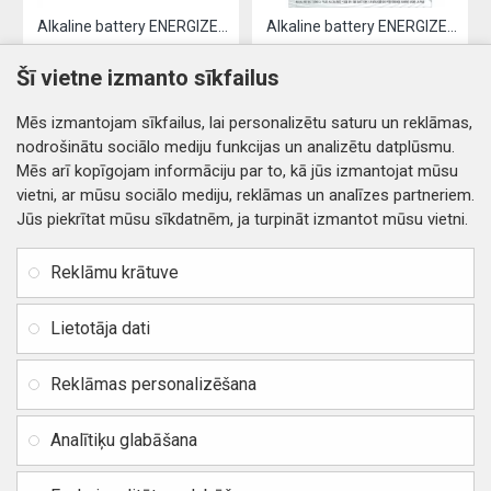
Alkaline battery ENERGIZER LR03 / AAA (4pcs)
Alkaline battery ENERGIZER LR06 / AA (4pcs)
2.61€
3.19€
Šī vietne izmanto sīkfailus
Nopirkt
Nopirkt
Mēs izmantojam sīkfailus, lai personalizētu saturu un reklāmas,
nodrošinātu sociālo mediju funkcijas un analizētu datplūsmu.
Mēs arī kopīgojam informāciju par to, kā jūs izmantojat mūsu
vietni, ar mūsu sociālo mediju, reklāmas un analīzes partneriem.
Jūs piekrītat mūsu sīkdatnēm, ja turpināt izmantot mūsu vietni.
INFORMĀCIJA
Rekvizīti
SIA RITONE
Reklāmu krātuve
Kontakti
Jur. adrese: Zasulauka iela
Distances līgums
32 - 7, Rīga, Latvija
Lietotāja dati
Reģ. Nr. 40103717618,
Privātuma politika
PVN: LV40103717618
Reklāmas personalizēšana
Preču un naudas atgriešana
Banka: SWEDBANK
IBAN:
Piegādes un apmaksa
Analītiķu glabāšana
LV42HABA0551037523711
Vietnes karte
BIC / SWIFT: HABALV22