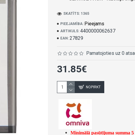
SKATĪTS: 1365
Pieejams
PIEEJAMĪBA:
4400000062637
ARTIKULS:
27829
EAN:
Pamatojoties uz 0 ats
31.85€
NOPIRKT
Minimālā pasūtījuma summa 