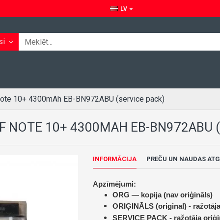
LV
si
 Note 10+ 4300mAh EB-BN972ABU (service pack)
F NOTE 10+ 4300MAH EB-BN972ABU (
INFORMĀCIJA
PREČU UN NAUDAS ATG
Apzīmējumi:
ORG — kopija (nav oriģināls)
ORIĢINĀLS (original) -
ražotāja
SERVICE PACK -
ražotāja oriģi