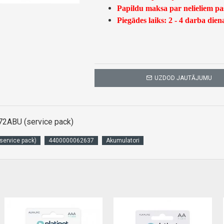
Papildu maksa par nelieliem p
Piegādes laiks: 2 - 4 darba dien
UZDOD JAUTĀJUMU
2ABU (service pack)
ervice pack)
4400000062637
Akumulatori