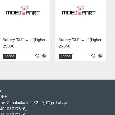
Battery "Di-Power" (higher capacity) for iPhone 11 Pro 3380mAh
Battery "Di-Power" (higher capacity) for iPhone 11 Pro Max 4450mAh
25.33€
26.05€
Nopirkt
Nopirkt
i
TONE
ese: Zasulauka iela 32 - 7, Rīga, Latvija
. 40103717618,