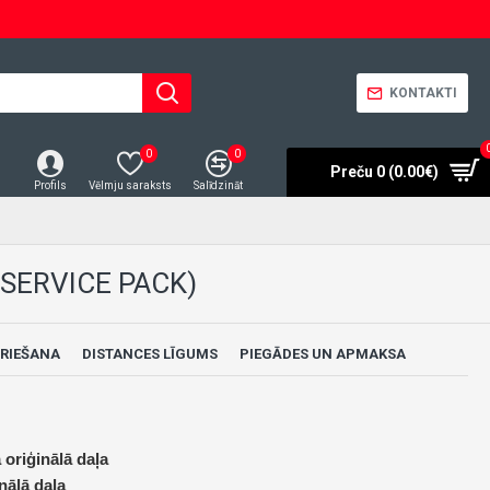
KONTAKTI
0
0
Preču 0 (0.00€)
Profils
Vēlmju saraksts
Salīdzināt
SERVICE PACK)
RIEŠANA
DISTANCES LĪGUMS
PIEGĀDES UN APMAKSA
 oriģinālā daļa
nālā daļa