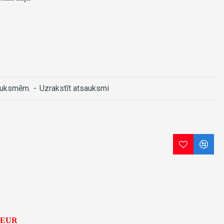
auksmēm.
-
Uzrakstīt atsauksmi
5 EUR