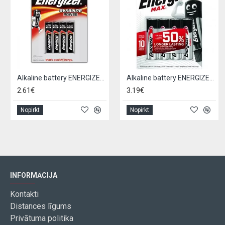
Alkaline battery ENERGIZER LR03 / AAA (4pcs)
Alkaline battery ENERGIZER LR06 / AA (4pcs)
2.61€
3.19€
Nopirkt
Nopirkt
INFORMĀCIJA
Kontakti
Distances līgums
Privātuma politika