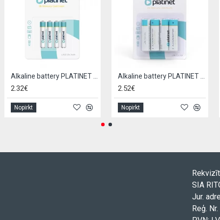
Alkaline battery PLATINET LR03 / AAA (4pcs)
Alkaline battery PLATINET LR6 / AA (4pcs)
2.32€
2.52€
Nopirkt
Nopirkt
Rekvizīt
SIA RI
Jur. adr
Reģ. Nr