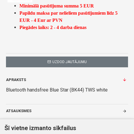
Minimālā pasūtījuma summa 5 EUR
Papildu maksa par nelieliem pasūtījumiem līdz 5
EUR - 4 Eur ar PVN
Piegādes laiks: 2 - 4 darba dienas
UZDOD JAUTĀJUMU
APRAKSTS
Bluetooth handsfree Blue Star (BK44) TWS white
ATSAUKSMES
TAGI:
Bluetooth handsfree Blue Star (BK44) TWS white
Šī vietne izmanto sīkfailus
5903396281679
Bezroku