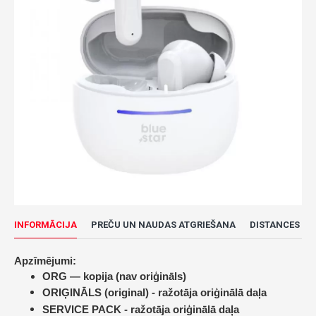
INFORMĀCIJA
PREČU UN NAUDAS ATGRIEŠANA
DISTANCES LĪ
Apzīmējumi:
ORG — kopija (nav oriģināls)
ORIĢINĀLS (original) -
ražotāja oriģinālā daļa
SERVICE PACK -
ražotāja oriģinālā daļa