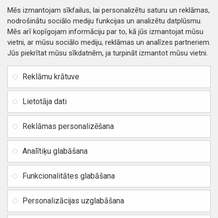
Mēs izmantojam sīkfailus, lai personalizētu saturu un reklāmas,
nodrošinātu sociālo mediju funkcijas un analizētu datplūsmu.
Mēs arī kopīgojam informāciju par to, kā jūs izmantojat mūsu
vietni, ar mūsu sociālo mediju, reklāmas un analīzes partneriem.
Jūs piekrītat mūsu sīkdatnēm, ja turpināt izmantot mūsu vietni.
INFORMĀCIJA
Rekvizīti
SIA RITONE
Reklāmu krātuve
Kontakti
Jur. adrese: Zasulauka iela
Distances līgums
32 - 7, Rīga, Latvija
Lietotāja dati
Reģ. Nr. 40103717618,
Privātuma politika
PVN: LV40103717618
Reklāmas personalizēšana
Preču un naudas atgriešana
Banka: SWEDBANK
IBAN:
Piegādes un apmaksa
Analītiķu glabāšana
LV42HABA0551037523711
Vietnes karte
BIC / SWIFT: HABALV22
Funkcionalitātes glabāšana
TEl.: +371 20219155
E-pasts:
info@mobipart.eu
Personalizācijas uzglabāšana