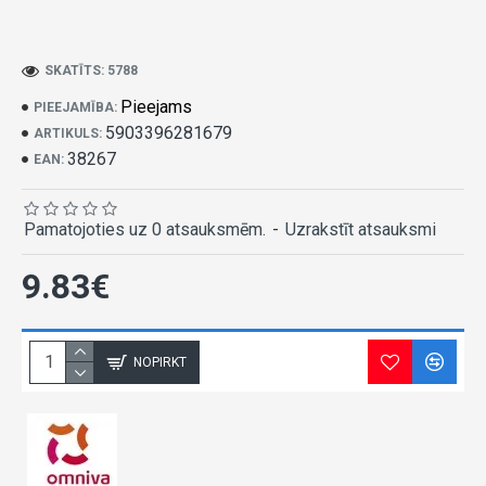
SKATĪTS: 5788
Pieejams
PIEEJAMĪBA:
5903396281679
ARTIKULS:
38267
EAN:
Pamatojoties uz 0 atsauksmēm.
-
Uzrakstīt atsauksmi
9.83€
NOPIRKT