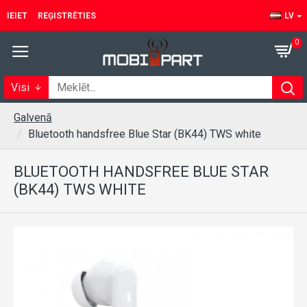
IEIET
REĢISTRĒTIES
LV
0
Visi
Galvenā
Bluetooth handsfree Blue Star (BK44) TWS white
BLUETOOTH HANDSFREE BLUE STAR
(BK44) TWS WHITE