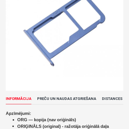
INFORMĀCIJA
PREČU UN NAUDAS ATGRIEŠANA
DISTANCES LĪ
Apzīmējumi:
ORG — kopija (nav oriģināls)
ORIĢINĀLS (original) -
ražotāja oriģinālā daļa