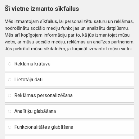
TAGI:
SIM card holder Huawei P9 (Dual) blue original (service pack)
Šī vietne izmanto sīkfailus
4400000053024
Huawei
Mēs izmantojam sīkfailus, lai personalizētu saturu un reklāmas,
nodrošinātu sociālo mediju funkcijas un analizētu datplūsmu.
Mēs arī kopīgojam informāciju par to, kā jūs izmantojat mūsu
vietni, ar mūsu sociālo mediju, reklāmas un analīzes partneriem.
Jūs piekrītat mūsu sīkdatnēm, ja turpināt izmantot mūsu vietni.
INFORMĀCIJA
Rekvizīti
SIA RITONE
Reklāmu krātuve
Kontakti
Jur. adrese: Zasulauka iela
Distances līgums
32 - 7, Rīga, Latvija
Lietotāja dati
Reģ. Nr. 40103717618,
Privātuma politika
PVN: LV40103717618
Reklāmas personalizēšana
Preču un naudas atgriešana
Banka: SWEDBANK
IBAN:
Piegādes un apmaksa
Analītiķu glabāšana
LV42HABA0551037523711
Vietnes karte
BIC / SWIFT: HABALV22
Funkcionalitātes glabāšana
TEl.: +371 20219155
E-pasts:
info@mobipart.eu