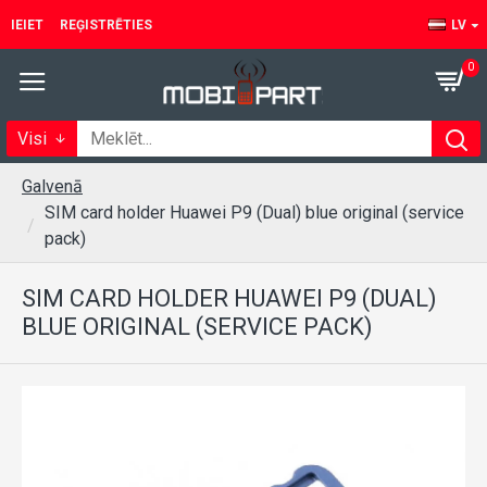
IEIET
REĢISTRĒTIES
LV
0
Visi
Galvenā
SIM card holder Huawei P9 (Dual) blue original (service
pack)
SIM CARD HOLDER HUAWEI P9 (DUAL)
BLUE ORIGINAL (SERVICE PACK)