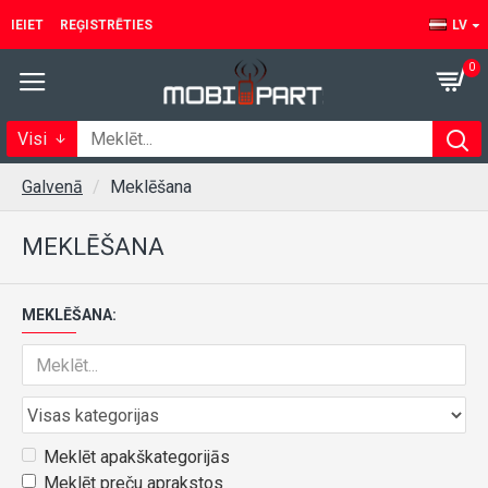
IEIET
REĢISTRĒTIES
LV
0
Visi
Galvenā
Meklēšana
MEKLĒŠANA
MEKLĒŠANA:
Meklēt apakškategorijās
Meklēt preču aprakstos