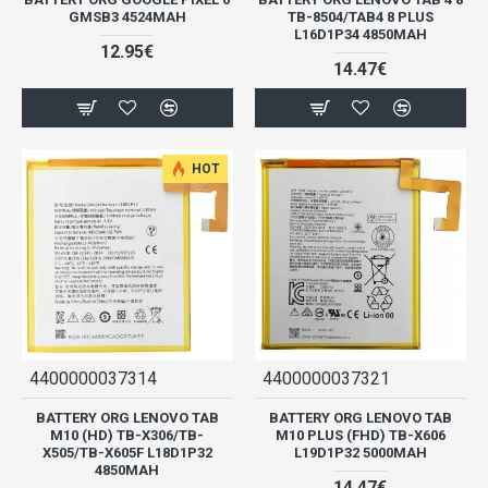
GMSB3 4524MAH
TB-8504/TAB4 8 PLUS
L16D1P34 4850MAH
12.95€
14.47€
HOT
4400000037314
4400000037321
BATTERY ORG LENOVO TAB
BATTERY ORG LENOVO TAB
M10 (HD) TB-X306/TB-
M10 PLUS (FHD) TB-X606
X505/TB-X605F L18D1P32
L19D1P32 5000MAH
4850MAH
14.47€