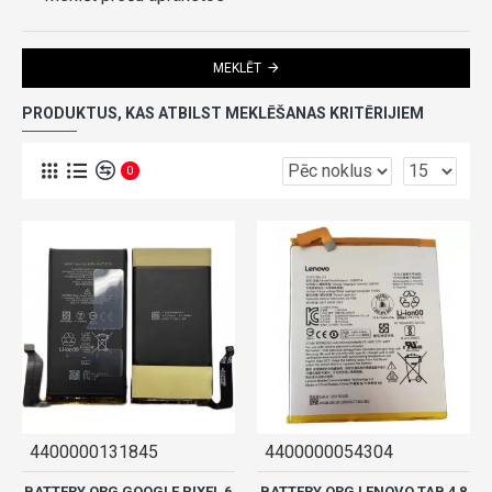
MEKLĒT
PRODUKTUS, KAS ATBILST MEKLĒŠANAS KRITĒRIJIEM
0
4400000131845
4400000054304
BATTERY ORG GOOGLE PIXEL 6
BATTERY ORG LENOVO TAB 4 8