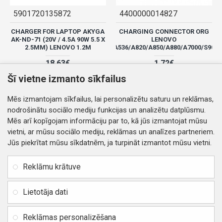
5901720135872
4400000014827
CHARGER FOR LAPTOP AKYGA
CHARGING CONNECTOR ORG
AK-ND-71 (20V / 4.5A 90W 5.5 X
LENOVO
2.5MM) LENOVO 1.2M
A536/A820/A850/A880/A7000/S90
18.63€
1.72€
Šī vietne izmanto sīkfailus
Mēs izmantojam sīkfailus, lai personalizētu saturu un reklāmas,
nodrošinātu sociālo mediju funkcijas un analizētu datplūsmu.
Mēs arī kopīgojam informāciju par to, kā jūs izmantojat mūsu
vietni, ar mūsu sociālo mediju, reklāmas un analīzes partneriem.
Jūs piekrītat mūsu sīkdatnēm, ja turpināt izmantot mūsu vietni.
Reklāmu krātuve
Lietotāja dati
4400000014810
4400000058388
Reklāmas personalizēšana
CHARGING CONNECTOR ORG
CHARGING CONNECTOR ORG