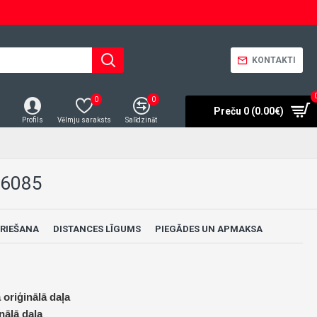
KONTAKTI
0
0
Preču 0 (0.00€)
Profils
Vēlmju saraksts
Salīdzināt
/6085
RIEŠANA
DISTANCES LĪGUMS
PIEGĀDES UN APMAKSA
 oriģinālā daļa
nālā daļa