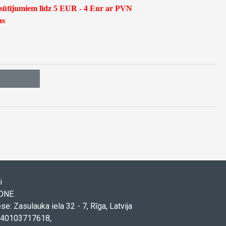
asūtījumiem līdz 5 EUR - 4 Eur ar PVN
as
i
TONE
ese: Zasulauka iela 32 - 7, Rīga, Latvija
. 40103717618,