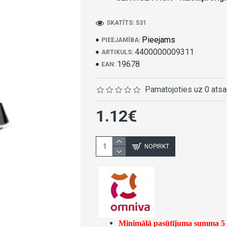
SKATĪTS: 531
Pieejams
PIEEJAMĪBA:
4400000009311
ARTIKULS:
19678
EAN:
Pamatojoties uz 0 ats
1.12€
NOPIRKT
Minimālā pasūtījuma summa 