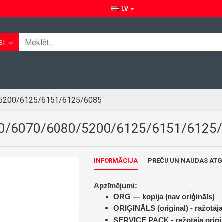
LV
si
/5200/6125/6151/6125/6085
0/6070/6080/5200/6125/6151/6125
INFORMĀCIJA
PREČU UN NAUDAS ATG
Apzīmējumi:
ORG — kopija (nav oriģināls)
ORIĢINĀLS (original) -
ražotāja
SERVICE PACK -
ražotāja oriģi