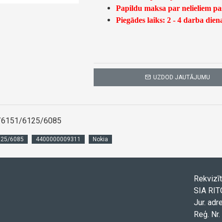
Papildu maksa par nelieliem p
Piegādes laiks: 2 - 4 darba dien
UZDOD JAUTĀJUMU
/6151/6125/6085
125/6085
4400000009311
Nokia
Rekvizīt
SIA RI
Jur. adr
Reģ. Nr