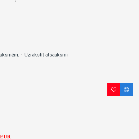
auksmēm.
-
Uzrakstīt atsauksmi
5 EUR