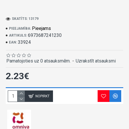
SKATĪTS: 13179
Pieejams
PIEEJAMĪBA:
6973687241230
ARTIKULS:
33924
EAN:
Pamatojoties uz 0 atsauksmēm.
-
Uzrakstīt atsauksmi
2.23€
NOPIRKT