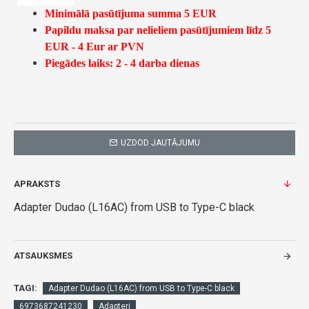
Minimālā pasūtījuma summa 5 EUR
Papildu maksa par nelieliem pasūtījumiem līdz 5
EUR - 4 Eur ar PVN
Piegādes laiks: 2 - 4 darba dienas
UZDOD JAUTĀJUMU
APRAKSTS
Adapter Dudao (L16AC) from USB to Type-C black
ATSAUKSMES
TAGI:
Adapter Dudao (L16AC) from USB to Type-C black
6973687241230
Adapteri