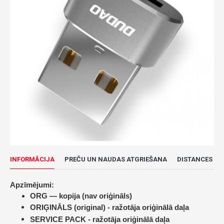
INFORMĀCIJA
PREČU UN NAUDAS ATGRIEŠANA
DISTANCES LĪ
Apzīmējumi:
ORG — kopija (nav oriģināls)
ORIĢINĀLS (original) -
ražotāja oriģinālā daļa
SERVICE PACK -
ražotāja oriģinālā daļa