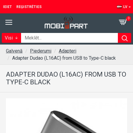
IEIET
REĢISTRĒTIES
LV
0
Visi
Galvenā
Piederumi
Adapteri
Adapter Dudao (L16AC) from USB to Type-C black
ADAPTER DUDAO (L16AC) FROM USB TO
TYPE-C BLACK