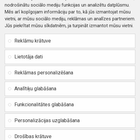
nodrošinātu sociālo mediju funkcijas un analizētu datplūsmu.
Mēs arī kopīgojam informāciju par to, kā jūs izmantojat mūsu
vietni, ar mūsu sociālo mediju, reklāmas un analīzes partneriem.
Jūs piekrītat mūsu sīkdatnēm, ja turpināt izmantot mūsu vietni.
INFORMĀCIJA
Rekvizīti
SIA RITONE
Reklāmu krātuve
Kontakti
Jur. adrese: Zasulauka iela
Distances līgums
32 - 7, Rīga, Latvija
Lietotāja dati
Reģ. Nr. 40103717618,
Privātuma politika
PVN: LV40103717618
Reklāmas personalizēšana
Preču un naudas atgriešana
Banka: SWEDBANK
IBAN:
Piegādes un apmaksa
Analītiķu glabāšana
LV42HABA0551037523711
Vietnes karte
BIC / SWIFT: HABALV22
Funkcionalitātes glabāšana
TEl.: +371 20219155
E-pasts:
info@mobipart.eu
Personalizācijas uzglabāšana
Autortiesības © 2021, MOBIPART.EU, Visas tiesības aizsargātas
Drošības krātuve