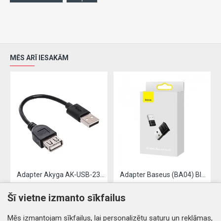
MĒS ARĪ IESAKĀM
Adapter Akyga AK-USB-23 from USB to OTG 0.15M black
Adapter Baseus (BA04) Bluetooth 4.0 USB black
2.87€
7.53€
Šī vietne izmanto sīkfailus
Nopirkt
Nopirkt
Mēs izmantojam sīkfailus, lai personalizētu saturu un reklāmas,