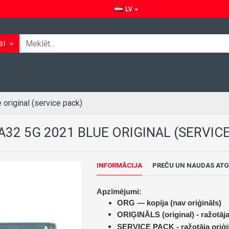
LV
si
riginal (service pack)
32 5G 2021 BLUE ORIGINAL (SERVICE
INFORMĀCIJA
PREČU UN NAUDAS ATG
Apzīmējumi:
ORG — kopija (nav oriģināls)
ORIĢINĀLS (original) -
ražotāja
SERVICE PACK -
ražotāja oriģi