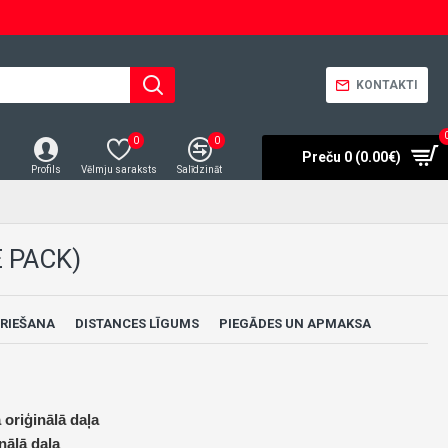
KONTAKTI
0
0
Preču 0 (0.00€)
Profils
Vēlmju saraksts
Salīdzināt
 PACK)
RIEŠANA
DISTANCES LĪGUMS
PIEGĀDES UN APMAKSA
 oriģinālā daļa
nālā daļa