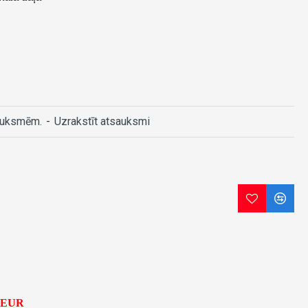
auksmēm.
-
Uzrakstīt atsauksmi
5 EUR