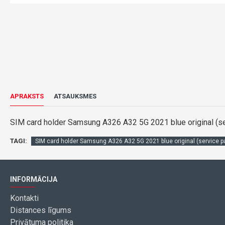
APRAKSTS
ATSAUKSMES
SIM card holder Samsung A326 A32 5G 2021 blue original (se
TAGI:
SIM card holder Samsung A326 A32 5G 2021 blue original (service p
INFORMĀCIJA
Kontakti
Distances līgums
Privātuma politika