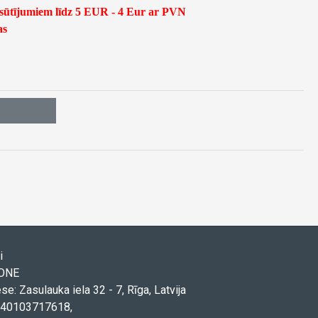
asūtījumiem līdz 5 EUR - 4 Eur ar PVN
as
i
TONE
ese: Zasulauka iela 32 - 7, Rīga, Latvija
. 40103717618,