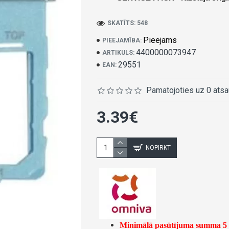
SKATĪTS: 548
Pieejams
PIEEJAMĪBA:
4400000073947
ARTIKULS:
29551
EAN:
Pamatojoties uz 0 ats
3.39€
NOPIRKT
Minimālā pasūtījuma summa 