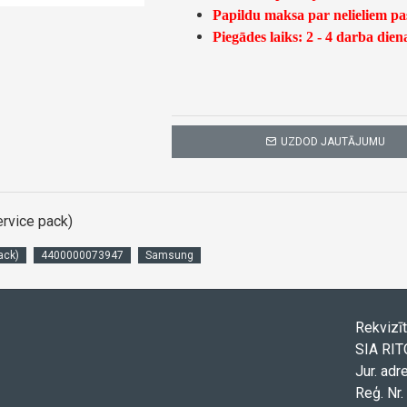
Papildu maksa par nelieliem p
Piegādes laiks: 2 - 4 darba dien
UZDOD JAUTĀJUMU
rvice pack)
ack)
4400000073947
Samsung
Rekvizīt
SIA RI
Jur. adr
Reģ. Nr