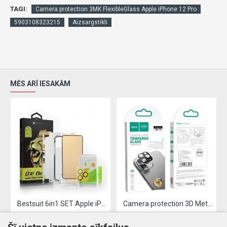
TAGI:
Camera protection 3MK FlexibleGlass Apple iPhone 12 Pro
5903108323215
Aizsargstikli
MĒS ARĪ IESAKĀM
Bestsuit 6in1 SET Apple iPhone 11 Pro Max (tempered glass flexi,back housing protector,camera lens tempered glass,cloths,aplicator)
Camera protection 3D Metal Frame Apple iPhone 12
6.78€
2.42€