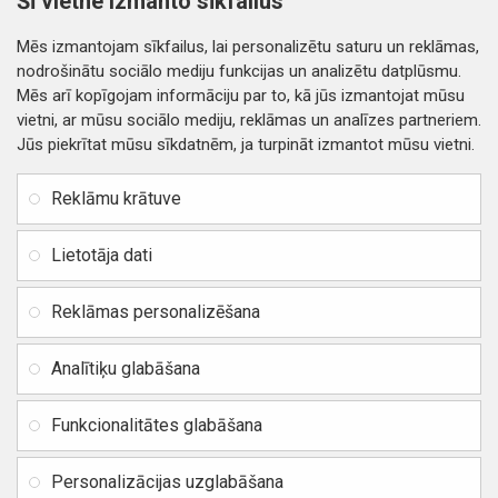
Šī vietne izmanto sīkfailus
Nopirkt
Nopirkt
Mēs izmantojam sīkfailus, lai personalizētu saturu un reklāmas,
nodrošinātu sociālo mediju funkcijas un analizētu datplūsmu.
Mēs arī kopīgojam informāciju par to, kā jūs izmantojat mūsu
vietni, ar mūsu sociālo mediju, reklāmas un analīzes partneriem.
Jūs piekrītat mūsu sīkdatnēm, ja turpināt izmantot mūsu vietni.
INFORMĀCIJA
Rekvizīti
SIA RITONE
Reklāmu krātuve
Kontakti
Jur. adrese: Zasulauka iela
Distances līgums
32 - 7, Rīga, Latvija
Lietotāja dati
Reģ. Nr. 40103717618,
Privātuma politika
PVN: LV40103717618
Reklāmas personalizēšana
Preču un naudas atgriešana
Banka: SWEDBANK
IBAN:
Piegādes un apmaksa
Analītiķu glabāšana
LV42HABA0551037523711
Vietnes karte
BIC / SWIFT: HABALV22
Funkcionalitātes glabāšana
TEl.: +371 20219155
E-pasts:
info@mobipart.eu
Personalizācijas uzglabāšana