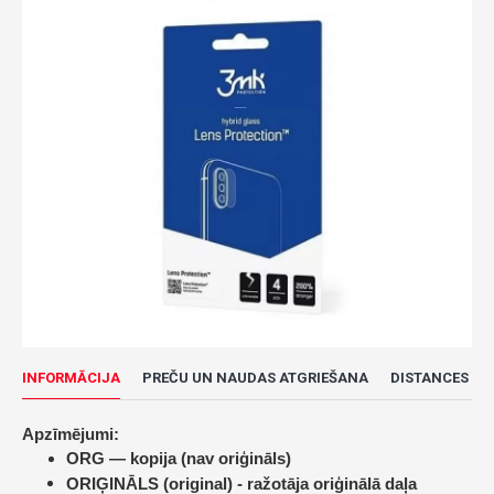
INFORMĀCIJA
PREČU UN NAUDAS ATGRIEŠANA
DISTANCES LĪ
Apzīmējumi:
ORG — kopija (nav oriģināls)
ORIĢINĀLS (original) -
ražotāja oriģinālā daļa