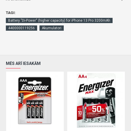
TAGI:
Battery "Di-Power" (higher capacity) for iPhone 13 Pro 3200mAh
4400000119256
Akumulatori
MĒS ARĪ IESAKĀM