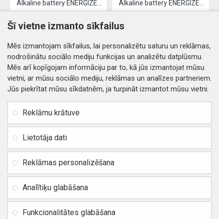
Alkaline battery ENERGIZER LR03 / AAA (4pcs)
Alkaline battery ENERGIZER LR06 / AA (4pcs)
2.61€
3.19€
Šī vietne izmanto sīkfailus
Nopirkt
Nopirkt
Mēs izmantojam sīkfailus, lai personalizētu saturu un reklāmas,
nodrošinātu sociālo mediju funkcijas un analizētu datplūsmu.
Mēs arī kopīgojam informāciju par to, kā jūs izmantojat mūsu
vietni, ar mūsu sociālo mediju, reklāmas un analīzes partneriem.
Jūs piekrītat mūsu sīkdatnēm, ja turpināt izmantot mūsu vietni.
INFORMĀCIJA
Rekvizīti
SIA RITONE
Reklāmu krātuve
Kontakti
Jur. adrese: Zasulauka iela
Distances līgums
32 - 7, Rīga, Latvija
Lietotāja dati
Reģ. Nr. 40103717618,
Privātuma politika
PVN: LV40103717618
Reklāmas personalizēšana
Preču un naudas atgriešana
Banka: SWEDBANK
IBAN:
Piegādes un apmaksa
Analītiķu glabāšana
LV42HABA0551037523711
Vietnes karte
BIC / SWIFT: HABALV22
Funkcionalitātes glabāšana
TEl.: +371 20219155