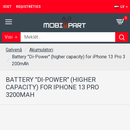
IEIET
REĢISTRĒTIES
LV
0
Visi
Galvenā
Akumulatori
Battery "Di-Power" (higher capacity) for iPhone 13 Pro 3
200mAh
BATTERY "DI-POWER" (HIGHER
CAPACITY) FOR IPHONE 13 PRO
3200MAH