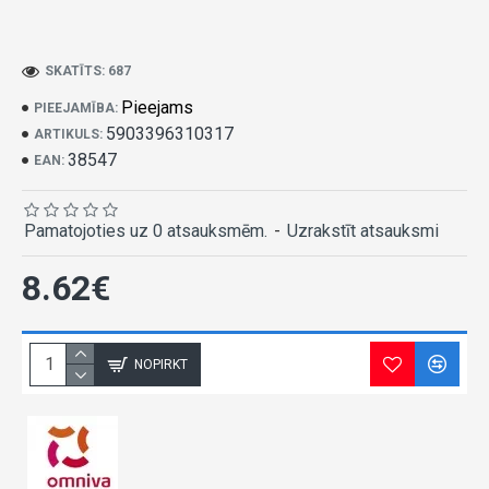
SKATĪTS: 687
Pieejams
PIEEJAMĪBA:
5903396310317
ARTIKULS:
38547
EAN:
Pamatojoties uz 0 atsauksmēm.
-
Uzrakstīt atsauksmi
8.62€
NOPIRKT