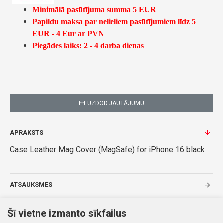
Minimālā pasūtījuma summa 5 EUR
Papildu maksa par nelieliem pasūtījumiem līdz 5
EUR - 4 Eur ar PVN
Piegādes laiks: 2 - 4 darba dienas
UZDOD JAUTĀJUMU
APRAKSTS
Case Leather Mag Cover (MagSafe) for iPhone 16 black
ATSAUKSMES
TAGI:
Case Leather Mag Cover (MagSafe) for iPhone 16 black
Šī vietne izmanto sīkfailus
5903396310317
Apple