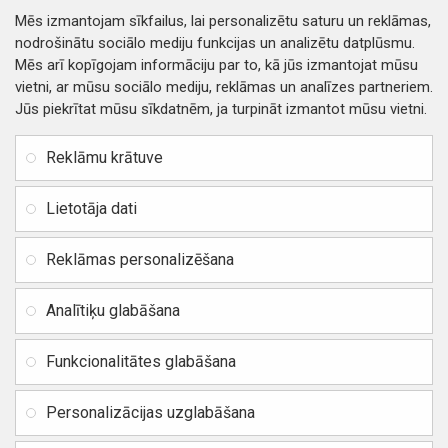
Mēs izmantojam sīkfailus, lai personalizētu saturu un reklāmas,
nodrošinātu sociālo mediju funkcijas un analizētu datplūsmu.
Mēs arī kopīgojam informāciju par to, kā jūs izmantojat mūsu
vietni, ar mūsu sociālo mediju, reklāmas un analīzes partneriem.
Jūs piekrītat mūsu sīkdatnēm, ja turpināt izmantot mūsu vietni.
INFORMĀCIJA
Rekvizīti
SIA RITONE
Reklāmu krātuve
Kontakti
Jur. adrese: Zasulauka iela
Distances līgums
32 - 7, Rīga, Latvija
Lietotāja dati
Reģ. Nr. 40103717618,
Privātuma politika
PVN: LV40103717618
Reklāmas personalizēšana
Preču un naudas atgriešana
Banka: SWEDBANK
IBAN:
Piegādes un apmaksa
Analītiķu glabāšana
LV42HABA0551037523711
Vietnes karte
BIC / SWIFT: HABALV22
Funkcionalitātes glabāšana
TEl.: +371 20219155
E-pasts:
info@mobipart.eu
Personalizācijas uzglabāšana