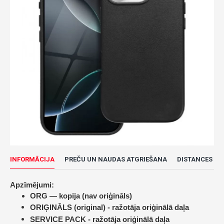
INFORMĀCIJA
PREČU UN NAUDAS ATGRIEŠANA
DISTANCES LĪ
Apzīmējumi:
ORG — kopija (nav oriģināls)
ORIĢINĀLS (original) -
ražotāja oriģinālā daļa
SERVICE PACK -
ražotāja oriģinālā daļa