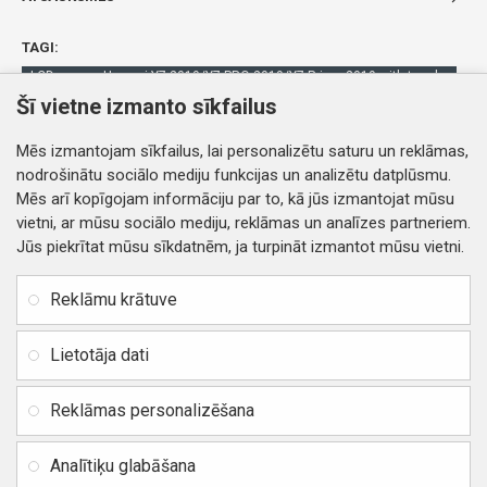
TAGI:
LCD screen Huawei Y7 2019/Y7 PRO 2019/Y7 Prime 2019 with touch
screen Black ORG
Šī vietne izmanto sīkfailus
4400000039493
DETALĖS
Mēs izmantojam sīkfailus, lai personalizētu saturu un reklāmas,
nodrošinātu sociālo mediju funkcijas un analizētu datplūsmu.
Mēs arī kopīgojam informāciju par to, kā jūs izmantojat mūsu
vietni, ar mūsu sociālo mediju, reklāmas un analīzes partneriem.
Jūs piekrītat mūsu sīkdatnēm, ja turpināt izmantot mūsu vietni.
INFORMĀCIJA
Rekvizīti
SIA RITONE
Reklāmu krātuve
Kontakti
Jur. adrese: Zasulauka iela
Distances līgums
32 - 7, Rīga, Latvija
Lietotāja dati
Reģ. Nr. 40103717618,
Privātuma politika
PVN: LV40103717618
Reklāmas personalizēšana
Preču un naudas atgriešana
Banka: SWEDBANK
IBAN:
Piegādes un apmaksa
Analītiķu glabāšana
LV42HABA0551037523711