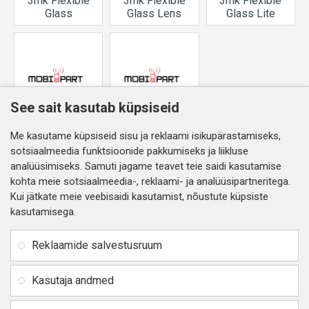
3mk Flexible
3mk Flexible
3mk Flexible
Glass
Glass Lens
Glass Lite
See sait kasutab küpsiseid
3mk Silver
3mk Watch
Me kasutame küpsiseid sisu ja reklaami isikupärastamiseks,
Protection
ARC
sotsiaalmeedia funktsioonide pakkumiseks ja liikluse
analüüsimiseks. Samuti jagame teavet teie saidi kasutamise
kohta meie sotsiaalmeedia-, reklaami- ja analüüsipartneritega.
Kui jätkate meie veebisaidi kasutamist, nõustute küpsiste
TEAVE
Ettevõtte andmed
kasutamisega.
SIA RITONE
Kontaktid
Juriidiline aadress:
Reklaamide salvestusruum
Distantsileping
Zasulauka str. 32 - 7, Riia,
Läti
Privaatsuspoliitika
Kasutaja andmed
Reg. Nr. 40103717618,
Kauba tagastamine ja raha