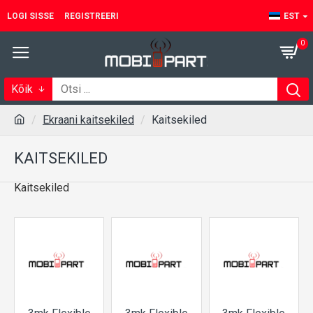
LOGI SISSE
REGISTREERI
EST
0
Kõik
Ekraani kaitsekiled
Kaitsekiled
KAITSEKILED
Kaitsekiled