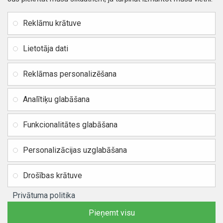
INFORMĀCIJA
Rekvizīti
SIA RITONE
Reklāmu krātuve
Kontakti
Jur. adrese: Zasulauka iela
Distances līgums
32 - 7, Rīga, Latvija
Lietotāja dati
Reģ. Nr. 40103717618,
Privātuma politika
PVN: LV40103717618
Reklāmas personalizēšana
Preču un naudas atgriešana
Banka: SWEDBANK
IBAN:
Piegādes un apmaksa
Analītiķu glabāšana
LV42HABA0551037523711
Vietnes karte
BIC / SWIFT: HABALV22
Funkcionalitātes glabāšana
TEl.: +371 20219155
E-pasts:
info@mobipart.eu
Personalizācijas uzglabāšana
Autortiesības © 2021, MOBIPART.EU, Visas tiesības aizsargātas
Drošības krātuve
Privātuma politika
Pieņemt visu