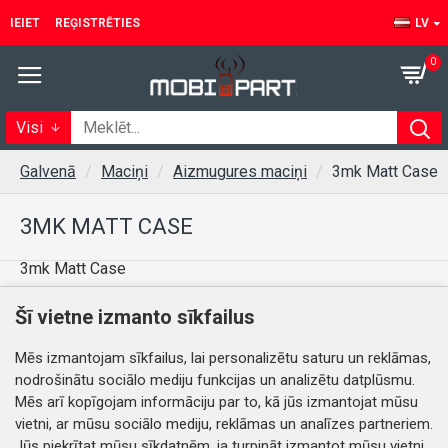
IEIET
REĢISTRĒTIES
LV
0
Visi
Galvenā
Maciņi
Aizmugures maciņi
3mk Matt Case
3MK MATT CASE
3mk Matt Case
Šī vietne izmanto sīkfailus
Šajā kategorijā nav preču.
Mēs izmantojam sīkfailus, lai personalizētu saturu un reklāmas,
nodrošinātu sociālo mediju funkcijas un analizētu datplūsmu.
TURPINĀT
Mēs arī kopīgojam informāciju par to, kā jūs izmantojat mūsu
vietni, ar mūsu sociālo mediju, reklāmas un analīzes partneriem.
Jūs piekrītat mūsu sīkdatnēm, ja turpināt izmantot mūsu vietni.