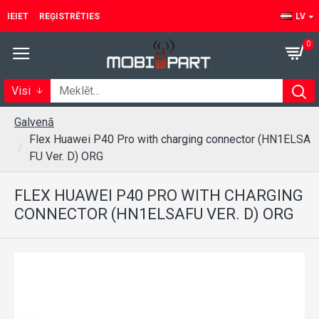
IEIET
REĢISTRĒTIES
LV
0
Visi
Galvenā
Flex Huawei P40 Pro with charging connector (HN1ELSA
FU Ver. D) ORG
FLEX HUAWEI P40 PRO WITH CHARGING
CONNECTOR (HN1ELSAFU VER. D) ORG