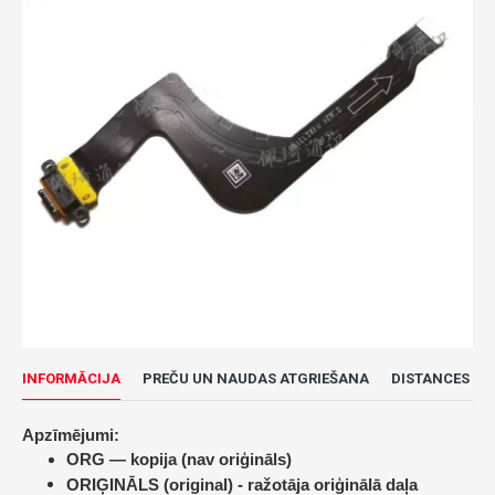
INFORMĀCIJA
PREČU UN NAUDAS ATGRIEŠANA
DISTANCES LĪ
Apzīmējumi:
ORG — kopija (nav oriģināls)
ORIĢINĀLS (original) -
ražotāja oriģinālā daļa