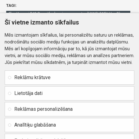
TAGI:
Flex Huawei P40 Pro with charging connector (HN1ELSAFU Ver. D)
ORG
Šī vietne izmanto sīkfailus
4400000054700
Huawei
Mēs izmantojam sīkfailus, lai personalizētu saturu un reklāmas,
nodrošinātu sociālo mediju funkcijas un analizētu datplūsmu.
Mēs arī kopīgojam informāciju par to, kā jūs izmantojat mūsu
vietni, ar mūsu sociālo mediju, reklāmas un analīzes partneriem.
Jūs piekrītat mūsu sīkdatnēm, ja turpināt izmantot mūsu vietni.
INFORMĀCIJA
Rekvizīti
SIA RITONE
Reklāmu krātuve
Kontakti
Jur. adrese: Zasulauka iela
Distances līgums
32 - 7, Rīga, Latvija
Lietotāja dati
Reģ. Nr. 40103717618,
Privātuma politika
PVN: LV40103717618
Reklāmas personalizēšana
Preču un naudas atgriešana
Banka: SWEDBANK
IBAN:
Piegādes un apmaksa
Analītiķu glabāšana
LV42HABA0551037523711
Vietnes karte
BIC / SWIFT: HABALV22