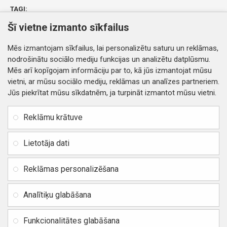
TAGI:
SIM card holder Huawei Nexus 6P silver original (service pack)
Šī vietne izmanto sīkfailus
4400000053345
Huawei
Mēs izmantojam sīkfailus, lai personalizētu saturu un reklāmas,
nodrošinātu sociālo mediju funkcijas un analizētu datplūsmu.
Mēs arī kopīgojam informāciju par to, kā jūs izmantojat mūsu
vietni, ar mūsu sociālo mediju, reklāmas un analīzes partneriem.
Jūs piekrītat mūsu sīkdatnēm, ja turpināt izmantot mūsu vietni.
INFORMĀCIJA
Rekvizīti
SIA RITONE
Reklāmu krātuve
Kontakti
Jur. adrese: Zasulauka iela
Distances līgums
32 - 7, Rīga, Latvija
Lietotāja dati
Reģ. Nr. 40103717618,
Privātuma politika
PVN: LV40103717618
Reklāmas personalizēšana
Preču un naudas atgriešana
Banka: SWEDBANK
IBAN:
Piegādes un apmaksa
Analītiķu glabāšana
LV42HABA0551037523711
Vietnes karte
BIC / SWIFT: HABALV22
Funkcionalitātes glabāšana
TEl.: +371 20219155