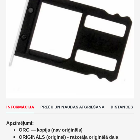
INFORMĀCIJA
PREČU UN NAUDAS ATGRIEŠANA
DISTANCES LĪ
Apzīmējumi:
ORG — kopija (nav oriģināls)
ORIĢINĀLS (original) -
ražotāja oriģinālā daļa