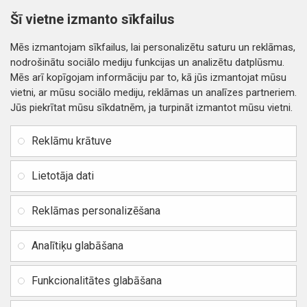
TAGI:
Side cover white Sony E6553 Xperia Z3+ (SIM
Šī vietne izmanto sīkfailus
MicroSD) ORG
4400000001575
KORPUSŲ DALYS
Mēs izmantojam sīkfailus, lai personalizētu saturu un reklāmas,
nodrošinātu sociālo mediju funkcijas un analizētu datplūsmu.
Mēs arī kopīgojam informāciju par to, kā jūs izmantojat mūsu
vietni, ar mūsu sociālo mediju, reklāmas un analīzes partneriem.
Jūs piekrītat mūsu sīkdatnēm, ja turpināt izmantot mūsu vietni.
INFORMĀCIJA
Rekvizīti
SIA RITONE
Reklāmu krātuve
Kontakti
Jur. adrese: Zasulauka iela
Distances līgums
32 - 7, Rīga, Latvija
Lietotāja dati
Reģ. Nr. 40103717618,
Privātuma politika
PVN: LV40103717618
Reklāmas personalizēšana
Preču un naudas atgriešana
Banka: SWEDBANK
IBAN:
Piegādes un apmaksa
Analītiķu glabāšana
LV42HABA0551037523711
Vietnes karte
BIC / SWIFT: HABALV22
Funkcionalitātes glabāšana
TEl.: +371 20219155
E-pasts:
info@mobipart.eu