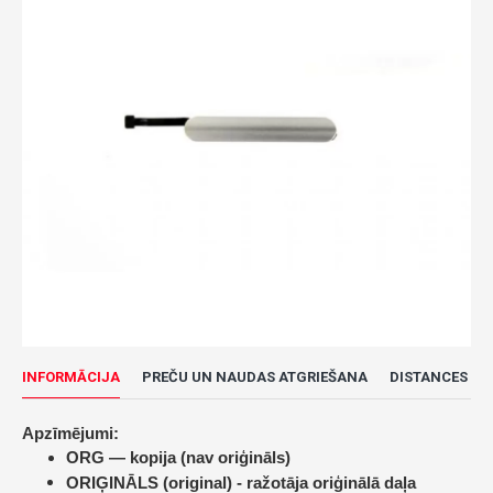
INFORMĀCIJA
PREČU UN NAUDAS ATGRIEŠANA
DISTANCES LĪ
Apzīmējumi:
ORG — kopija (nav oriģināls)
ORIĢINĀLS (original) -
ražotāja oriģinālā daļa