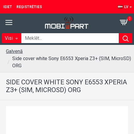
IEIET
REĢISTRĒTIES
LV
0
Visi
Galvenā
Side cover white Sony E6553 Xperia Z3+ (SIM, MicroSD)
ORG
SIDE COVER WHITE SONY E6553 XPERIA
Z3+ (SIM, MICROSD) ORG