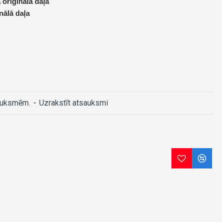
 oriģinālā daļa
nālā daļa
auksmēm.
-
Uzrakstīt atsauksmi