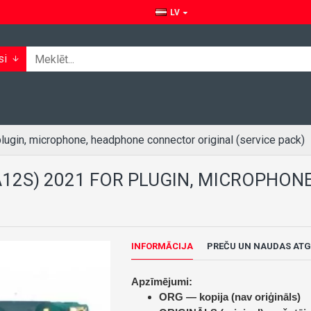
LV
si
gin, microphone, headphone connector original (service pack)
A12S) 2021 FOR PLUGIN, MICROPHO
INFORMĀCIJA
PREČU UN NAUDAS ATG
Apzīmējumi:
ORG — kopija (nav oriģināls)