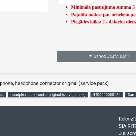
Minimālā pasūtījuma summa 
Papildu maksa par nelieliem p
Piegādes laiks: 2 - 4 darba dien
UZDOD JAUTĀJUMU
hone, headphone connector original (service pack)
ne
headphone connector original (service pack)
4400000085124
Sam
Rekvizīt
SIA RI
Jur. adr