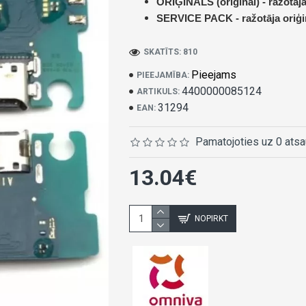
ORIĢINĀLS (original) -
ražotāja
SERVICE PACK -
ražotāja oriģi
SKATĪTS: 810
Pieejams
PIEEJAMĪBA:
4400000085124
ARTIKULS:
31294
EAN:
Pamatojoties uz 0 ats
13.04€
NOPIRKT