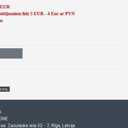
5 EUR
asūtījumiem līdz 5 EUR - 4 Eur ar PVN
as
sung
i
TONE
ese: Zasulauka iela 32 - 7, Rīga, Latvija