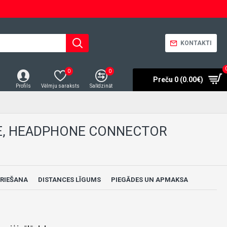
KONTAKTI
0
0
Preču 0 (0.00€)
Profils
Vēlmju saraksts
Salīdzināt
NE, HEADPHONE CONNECTOR
RIEŠANA
DISTANCES LĪGUMS
PIEGĀDES UN APMAKSA