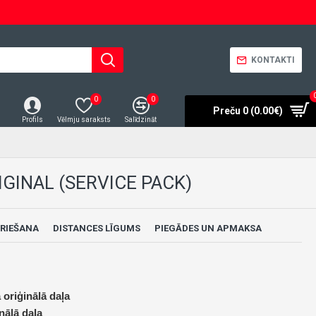
KONTAKTI
0
0
Preču 0 (0.00€)
Profils
Vēlmju saraksts
Salīdzināt
GINAL (SERVICE PACK)
RIEŠANA
DISTANCES LĪGUMS
PIEGĀDES UN APMAKSA
 oriģinālā daļa
nālā daļa