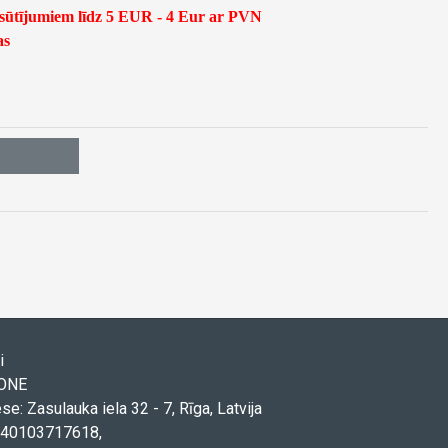
asūtījumiem līdz 5 EUR - 4 Eur ar PVN
as
i
TONE
ese: Zasulauka iela 32 - 7, Rīga, Latvija
. 40103717618,