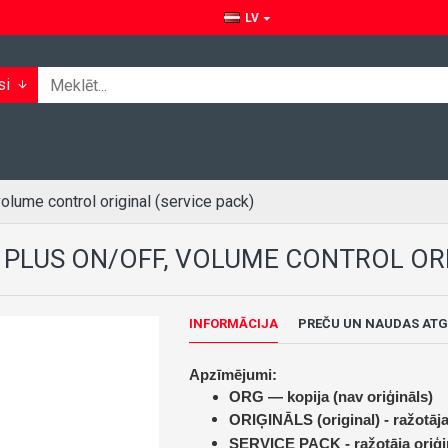
LV
si
ume control original (service pack)
 PLUS ON/OFF, VOLUME CONTROL ORI
INFORMĀCIJA
PREČU UN NAUDAS ATG
Apzīmējumi:
ORG — kopija (nav oriģināls)
ORIĢINĀLS (original) -
ražotāja
SERVICE PACK -
ražotāja oriģi