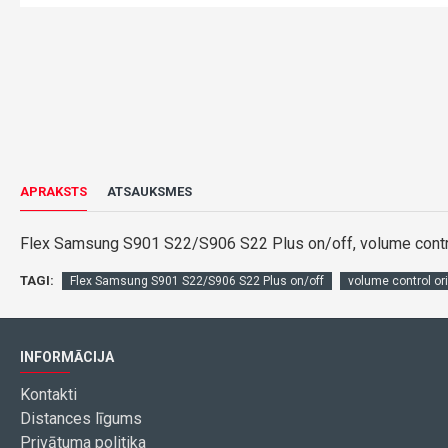
APRAKSTS
ATSAUKSMES
Flex Samsung S901 S22/S906 S22 Plus on/off, volume control
TAGI:
Flex Samsung S901 S22/S906 S22 Plus on/off
volume control ori
INFORMĀCIJA
Kontakti
Distances līgums
Privātuma politika