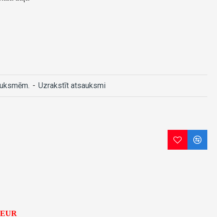
auksmēm.
-
Uzrakstīt atsauksmi
5 EUR