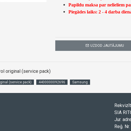
Papildu maksa par nelieliem p
Piegādes laiks: 2 - 4 darba dien
UZDOD JAUTĀJUMU
 original (service pack)
ginal (service pack)
4400000092696
Samsung
Rekvizīt
SIA RI
Jur. adr
Reģ. Nr