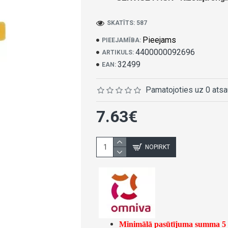
SKATĪTS: 587
Pieejams
PIEEJAMĪBA:
4400000092696
ARTIKULS:
32499
EAN:
Pamatojoties uz 0 ats
7.63€
NOPIRKT
Minimālā pasūtījuma summa 