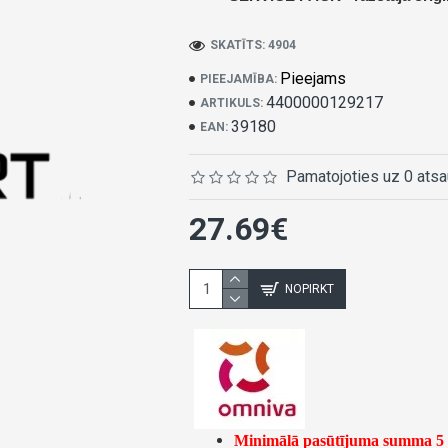
SKATĪTS: 4904
Pieejams
PIEEJAMĪBA:
4400000129217
ARTIKULS:
39180
EAN:
Pamatojoties uz 0 ats
27.69€
NOPIRKT
Minimālā pasūtījuma summa 