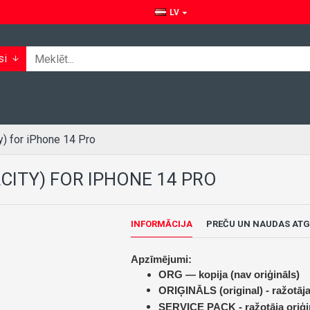
LV
si
y) for iPhone 14 Pro
CITY) FOR IPHONE 14 PRO
INFORMĀCIJA
PREČU UN NAUDAS ATG
Apzīmējumi:
ORG — kopija (nav oriģināls)
ORIĢINĀLS (original) -
ražotāja
SERVICE PACK -
ražotāja oriģi