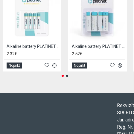
Alkaline battery PLATINET LR03 / AAA (4pcs)
Alkaline battery PLATINET LR6 / AA (4pcs)
2.32€
2.52€
Nopirkt
Nopirkt
Rekvizīt
SIA RI
Jur. adr
Reģ. Nr