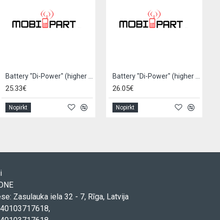
Battery "Di-Power" (higher capacity) for iPhone 11 Pro 3380mAh
Battery "Di-Power" (higher capacity) for iPhone 11 Pro Max 4450mAh
25.33€
26.05€
Nopirkt
Nopirkt
i
TONE
ese: Zasulauka iela 32 - 7, Rīga, Latvija
. 40103717618,