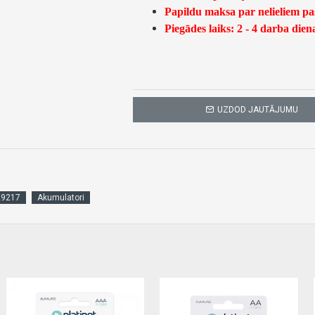
Papildu maksa par nelieliem p
Piegādes laiks: 2 - 4 darba dien
UZDOD JAUTĀJUMU
29217
Akumulatori