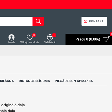
KONTAKTI
0
0
Preču 0 (0.00€)
Profils
Vēlmju saraksts
Salīdzināt
RIEŠANA
DISTANCES LĪGUMS
PIEGĀDES UN APMAKSA
 oriģinālā daļa
nālā daļa