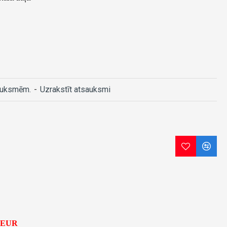
auksmēm.
-
Uzrakstīt atsauksmi
5 EUR