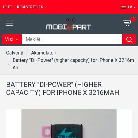
IEIET
REĢISTRĒTIES
LV
0
Visi
Galvenā
Akumulatori
Battery "Di-Power" (higher capacity) for iPhone X 3216m
Ah
BATTERY "DI-POWER" (HIGHER
CAPACITY) FOR IPHONE X 3216MAH