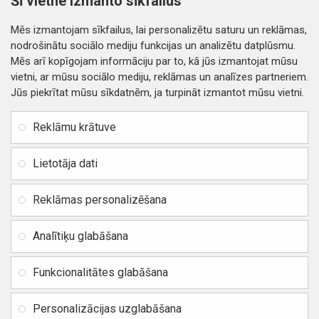
Šī vietne izmanto sīkfailus
Nopirkt
Nopirkt
Mēs izmantojam sīkfailus, lai personalizētu saturu un reklāmas,
nodrošinātu sociālo mediju funkcijas un analizētu datplūsmu.
Mēs arī kopīgojam informāciju par to, kā jūs izmantojat mūsu
vietni, ar mūsu sociālo mediju, reklāmas un analīzes partneriem.
Jūs piekrītat mūsu sīkdatnēm, ja turpināt izmantot mūsu vietni.
INFORMĀCIJA
Rekvizīti
SIA RITONE
Reklāmu krātuve
Kontakti
Jur. adrese: Zasulauka iela
Distances līgums
32 - 7, Rīga, Latvija
Lietotāja dati
Reģ. Nr. 40103717618,
Privātuma politika
PVN: LV40103717618
Reklāmas personalizēšana
Preču un naudas atgriešana
Banka: SWEDBANK
IBAN:
Piegādes un apmaksa
Analītiķu glabāšana
LV42HABA0551037523711
Vietnes karte
BIC / SWIFT: HABALV22
Funkcionalitātes glabāšana
TEl.: +371 20219155
E-pasts:
info@mobipart.eu
Personalizācijas uzglabāšana