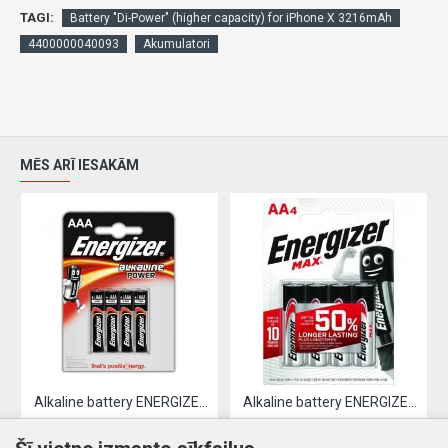
TAGI:
Battery "Di-Power" (higher capacity) for iPhone X 3216mAh
4400000040093
Akumulatori
MĒS ARĪ IESAKĀM
Alkaline battery ENERGIZER LR03 / AAA (4pcs)
Alkaline battery ENERGIZER LR06 / AA (4pcs)
2.61€
3.19€