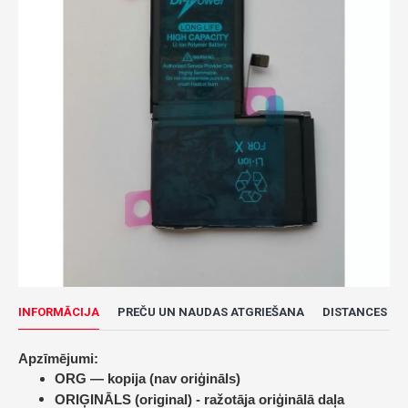
INFORMĀCIJA
PREČU UN NAUDAS ATGRIEŠANA
DISTANCES LĪ
Apzīmējumi:
ORG — kopija (nav oriģināls)
ORIĢINĀLS (original) -
ražotāja oriģinālā daļa