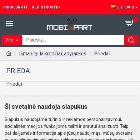
PRISIJUNGTI
REGISTRUOTIS
LIETUVIŲ
0
Visi
Išmanieji laikrodžiai, apyrankės
Priedai
PRIEDAI
Priedai
Šioje kategorijoje prekių nėra.
Ši svetainė naudoja slapukus
Slapukus naudojame turinio ir reklamos personalizavimui,
TĘSTI
socialinės medijos funkcijoms teikti ir srautui analizuoti. Taip
pat dalijamės informacija apie jūsų naudojimąsi mūsų svetaine