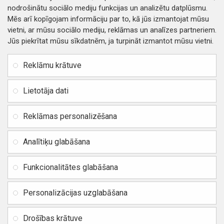
nodrošinātu sociālo mediju funkcijas un analizētu datplūsmu.
Mēs arī kopīgojam informāciju par to, kā jūs izmantojat mūsu
vietni, ar mūsu sociālo mediju, reklāmas un analīzes partneriem.
Jūs piekrītat mūsu sīkdatnēm, ja turpināt izmantot mūsu vietni.
INFORMĀCIJA
Rekvizīti
SIA RITONE
Reklāmu krātuve
Kontakti
Jur. adrese: Zasulauka iela
Distances līgums
32 - 7, Rīga, Latvija
Lietotāja dati
Reģ. Nr. 40103717618,
Privātuma politika
PVN: LV40103717618
Reklāmas personalizēšana
Preču un naudas atgriešana
Banka: SWEDBANK
IBAN:
Piegādes un apmaksa
Analītiķu glabāšana
LV42HABA0551037523711
Vietnes karte
BIC / SWIFT: HABALV22
Funkcionalitātes glabāšana
TEl.: +371 20219155
E-pasts:
info@mobipart.eu
Personalizācijas uzglabāšana
Autortiesības © 2021, MOBIPART.EU, Visas tiesības aizsargātas
Drošības krātuve