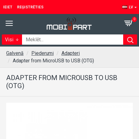
IEIET
REĢISTRĒTIES
LV
0
Visi
Galvenā
Piederumi
Adapteri
Adapter from MicroUSB to USB (OTG)
ADAPTER FROM MICROUSB TO USB
(OTG)