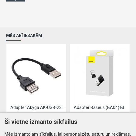
MĒS ARĪ IESAKĀM
Adapter Akyga AK-USB-23 from USB to OTG 0.15M black
Adapter Baseus (BA04) Bluetooth 4.0 USB black
2.87€
7.53€
Šī vietne izmanto sīkfailus
Nopirkt
Nopirkt
Mēs izmantojam sīkfailus, lai personalizētu saturu un reklāmas,