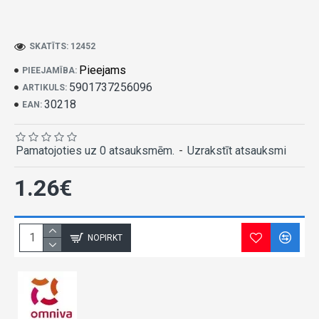
SKATĪTS: 12452
Pieejams
PIEEJAMĪBA:
5901737256096
ARTIKULS:
30218
EAN:
Pamatojoties uz 0 atsauksmēm.
-
Uzrakstīt atsauksmi
1.26€
NOPIRKT