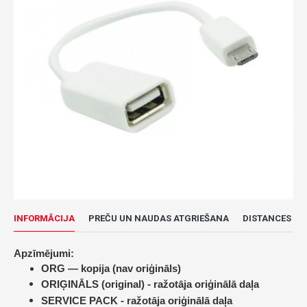
INFORMĀCIJA
PREČU UN NAUDAS ATGRIEŠANA
DISTANCES LĪ
Apzīmējumi:
ORG — kopija (nav oriģināls)
ORIĢINĀLS (original) -
ražotāja oriģinālā daļa
SERVICE PACK -
ražotāja oriģinālā daļa