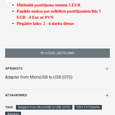
Minimālā pasūtījuma summa 5 EUR
Papildu maksa par nelieliem pasūtījumiem līdz 5
EUR - 4 Eur ar PVN
Piegādes laiks: 2 - 4 darba dienas
UZDOD JAUTĀJUMU
APRAKSTS
Adapter from MicroUSB to USB (OTG)
ATSAUKSMES
TAGI:
Adapter from MicroUSB to USB (OTG)
5901737256096
Adapteri