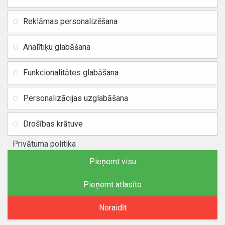
Reģ. Nr. 40103717618,
Privātuma politika
PVN: LV40103717618
Reklāmas personalizēšana
Preču un naudas atgriešana
Banka: SWEDBANK
IBAN:
Piegādes un apmaksa
Analītiķu glabāšana
LV42HABA0551037523711
Vietnes karte
BIC / SWIFT: HABALV22
Funkcionalitātes glabāšana
TEl.: +371 20219155
E-pasts:
info@mobipart.eu
Personalizācijas uzglabāšana
Autortiesības © 2021, MOBIPART.EU, Visas tiesības aizsargātas
Drošības krātuve
Privātuma politika
Pieņemt visu
Pieņemt atlasīto
Noraidīt