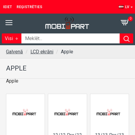
IEIET
REĢISTRĒTIES
LV
0
Visi
Galvenā
LCD ekrāni
Apple
APPLE
Apple