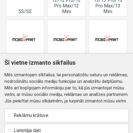
12/12 Pro/12
13/13 Pro/13
Pro Max/12
Pro Max/13
5S/SE
Mini
Mini
14/14
15/15
16/16e/16
Šī vietne izmanto sīkfailus
Plus/14
Plus/15
Plus/16
Pro/14 Pro
Pro/15 Pro
Pro/16 Pro
Mēs izmantojam sīkfailus, lai personalizētu saturu un reklāmas,
Max
Max
Max
nodrošinātu sociālo mediju funkcijas un analizētu datplūsmu.
Mēs arī kopīgojam informāciju par to, kā jūs izmantojat mūsu
vietni, ar mūsu sociālo mediju, reklāmas un analīzes partneriem.
Jūs piekrītat mūsu sīkdatnēm, ja turpināt izmantot mūsu vietni.
INFORMĀCIJA
Rekvizīti
SIA RITONE
Reklāmu krātuve
Kontakti
Jur. adrese: Zasulauka iela
Distances līgums
32 - 7, Rīga, Latvija
Lietotāja dati