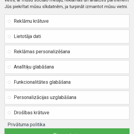
vietni, ar mūsu sociālo mediju, reklāmas un analīzes partneriem.
Jūs piekrītat mūsu sīkdatnēm, ja turpināt izmantot mūsu vietni.
INFORMĀCIJA
Rekvizīti
SIA RITONE
Reklāmu krātuve
Kontakti
Jur. adrese: Zasulauka iela
Distances līgums
32 - 7, Rīga, Latvija
Lietotāja dati
Reģ. Nr. 40103717618,
Privātuma politika
PVN: LV40103717618
Reklāmas personalizēšana
Preču un naudas atgriešana
Banka: SWEDBANK
IBAN:
Piegādes un apmaksa
Analītiķu glabāšana
LV42HABA0551037523711
Vietnes karte
BIC / SWIFT: HABALV22
Funkcionalitātes glabāšana
TEl.: +371 20219155
E-pasts:
info@mobipart.eu
Personalizācijas uzglabāšana
Autortiesības © 2021, MOBIPART.EU, Visas tiesības aizsargātas
Drošības krātuve
Privātuma politika