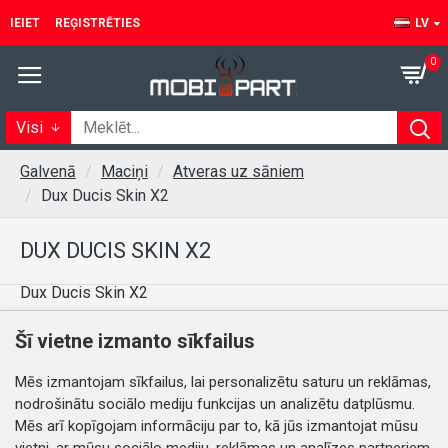
IEIET
REĢISTRĒTIES
LV
0
Visi
Galvenā
Maciņi
Atveras uz sāniem
Dux Ducis Skin X2
DUX DUCIS SKIN X2
Dux Ducis Skin X2
Šī vietne izmanto sīkfailus
Šajā kategorijā nav preču.
Mēs izmantojam sīkfailus, lai personalizētu saturu un reklāmas,
nodrošinātu sociālo mediju funkcijas un analizētu datplūsmu.
TURPINĀT
Mēs arī kopīgojam informāciju par to, kā jūs izmantojat mūsu