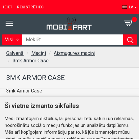
IEIET
REĢISTRĒTIES
LV
0
Visi
Galvenā
Maciņi
Aizmugures maciņi
3mk Armor Case
3MK ARMOR CASE
3mk Armor Case
Šī vietne izmanto sīkfailus
Šajā kategorijā nav preču.
Mēs izmantojam sīkfailus, lai personalizētu saturu un reklāmas,
nodrošinātu sociālo mediju funkcijas un analizētu datplūsmu.
TURPINĀT
Mēs arī kopīgojam informāciju par to, kā jūs izmantojat mūsu