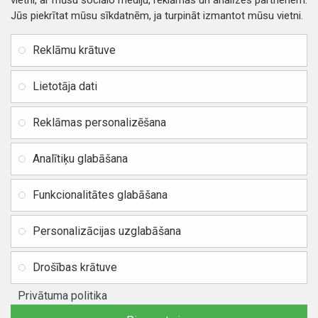
vietni, ar mūsu sociālo mediju, reklāmas un analīzes partneriem.
Jūs piekrītat mūsu sīkdatnēm, ja turpināt izmantot mūsu vietni.
INFORMĀCIJA
Rekvizīti
SIA RITONE
Reklāmu krātuve
Kontakti
Jur. adrese: Zasulauka iela
Distances līgums
32 - 7, Rīga, Latvija
Lietotāja dati
Reģ. Nr. 40103717618,
Privātuma politika
PVN: LV40103717618
Reklāmas personalizēšana
Preču un naudas atgriešana
Banka: SWEDBANK
IBAN:
Piegādes un apmaksa
Analītiķu glabāšana
LV42HABA0551037523711
Vietnes karte
BIC / SWIFT: HABALV22
Funkcionalitātes glabāšana
TEl.: +371 20219155
E-pasts:
info@mobipart.eu
Personalizācijas uzglabāšana
Autortiesības © 2021, MOBIPART.EU, Visas tiesības aizsargātas
Drošības krātuve
Privātuma politika