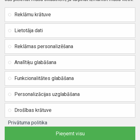
INFORMĀCIJA
Rekvizīti
SIA RITONE
Reklāmu krātuve
Kontakti
Jur. adrese: Zasulauka iela
Distances līgums
32 - 7, Rīga, Latvija
Lietotāja dati
Reģ. Nr. 40103717618,
Privātuma politika
PVN: LV40103717618
Reklāmas personalizēšana
Preču un naudas atgriešana
Banka: SWEDBANK
IBAN:
Piegādes un apmaksa
Analītiķu glabāšana
LV42HABA0551037523711
Vietnes karte
BIC / SWIFT: HABALV22
Funkcionalitātes glabāšana
TEl.: +371 20219155
E-pasts:
info@mobipart.eu
Personalizācijas uzglabāšana
Autortiesības © 2021, MOBIPART.EU, Visas tiesības aizsargātas
Drošības krātuve
Privātuma politika
Pieņemt visu