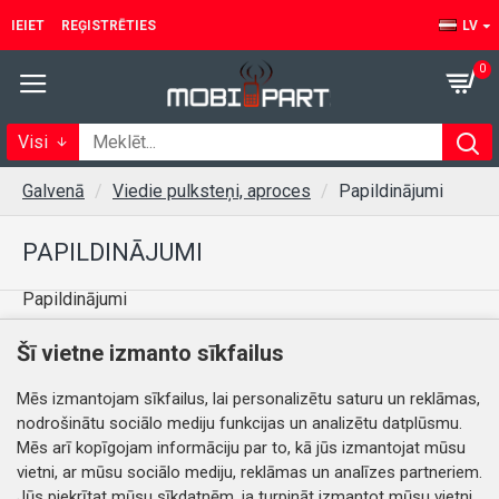
IEIET
REĢISTRĒTIES
LV
0
Visi
Galvenā
Viedie pulksteņi, aproces
Papildinājumi
PAPILDINĀJUMI
Papildinājumi
Šī vietne izmanto sīkfailus
Šajā kategorijā nav preču.
Mēs izmantojam sīkfailus, lai personalizētu saturu un reklāmas,
nodrošinātu sociālo mediju funkcijas un analizētu datplūsmu.
TURPINĀT
Mēs arī kopīgojam informāciju par to, kā jūs izmantojat mūsu
vietni, ar mūsu sociālo mediju, reklāmas un analīzes partneriem.
Jūs piekrītat mūsu sīkdatnēm, ja turpināt izmantot mūsu vietni.