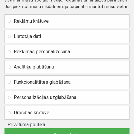
vietni, ar mūsu sociālo mediju, reklāmas un analīzes partneriem.
Jūs piekrītat mūsu sīkdatnēm, ja turpināt izmantot mūsu vietni.
INFORMĀCIJA
Rekvizīti
SIA RITONE
Reklāmu krātuve
Kontakti
Jur. adrese: Zasulauka iela
Distances līgums
32 - 7, Rīga, Latvija
Lietotāja dati
Reģ. Nr. 40103717618,
Privātuma politika
PVN: LV40103717618
Reklāmas personalizēšana
Preču un naudas atgriešana
Banka: SWEDBANK
IBAN:
Piegādes un apmaksa
Analītiķu glabāšana
LV42HABA0551037523711
Vietnes karte
BIC / SWIFT: HABALV22
Funkcionalitātes glabāšana
TEl.: +371 20219155
E-pasts:
info@mobipart.eu
Personalizācijas uzglabāšana
Autortiesības © 2021, MOBIPART.EU, Visas tiesības aizsargātas
Drošības krātuve
Privātuma politika