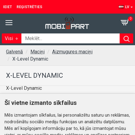
IEIET
REĢISTRĒTIES
LV
0
Visi
Galvenā
Maciņi
Aizmugures maciņi
X-Level Dynamic
X-LEVEL DYNAMIC
X-Level Dynamic
Šī vietne izmanto sīkfailus
Šajā kategorijā nav preču.
Mēs izmantojam sīkfailus, lai personalizētu saturu un reklāmas,
nodrošinātu sociālo mediju funkcijas un analizētu datplūsmu.
TURPINĀT
Mēs arī kopīgojam informāciju par to, kā jūs izmantojat mūsu