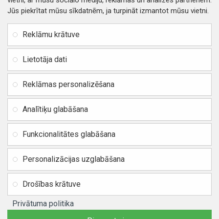
vietni, ar mūsu sociālo mediju, reklāmas un analīzes partneriem.
Jūs piekrītat mūsu sīkdatnēm, ja turpināt izmantot mūsu vietni.
INFORMĀCIJA
Rekvizīti
SIA RITONE
Reklāmu krātuve
Kontakti
Jur. adrese: Zasulauka iela
Distances līgums
32 - 7, Rīga, Latvija
Lietotāja dati
Reģ. Nr. 40103717618,
Privātuma politika
PVN: LV40103717618
Reklāmas personalizēšana
Preču un naudas atgriešana
Banka: SWEDBANK
IBAN:
Piegādes un apmaksa
Analītiķu glabāšana
LV42HABA0551037523711
Vietnes karte
BIC / SWIFT: HABALV22
Funkcionalitātes glabāšana
TEl.: +371 20219155
E-pasts:
info@mobipart.eu
Personalizācijas uzglabāšana
Autortiesības © 2021, MOBIPART.EU, Visas tiesības aizsargātas
Drošības krātuve
Privātuma politika