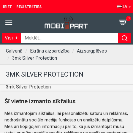
IEIET
REĢISTRĒTIES
LV
0
Visi
Galvenā
Ekrāna aizsardzība
Aizsargplēves
3mk Silver Protection
3MK SILVER PROTECTION
3mk Silver Protection
Šī vietne izmanto sīkfailus
Šajā kategorijā nav preču.
Mēs izmantojam sīkfailus, lai personalizētu saturu un reklāmas,
nodrošinātu sociālo mediju funkcijas un analizētu datplūsmu.
TURPINĀT
Mēs arī kopīgojam informāciju par to, kā jūs izmantojat mūsu